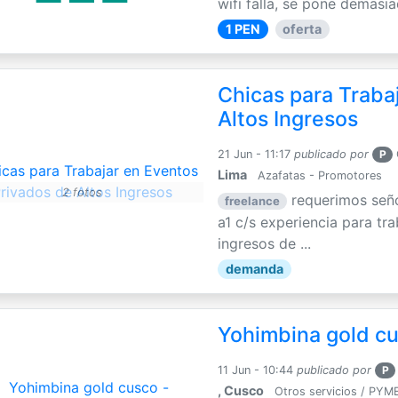
wifi falla, se pone demasia
1 PEN
oferta
Chicas para Traba
Altos Ingresos
21 Jun - 11:17
publicado por
P
Lima
Azafatas - Promotores
2 fotos
requerimos seño
freelance
a1 c/s experiencia para tr
ingresos de ...
demanda
Yohimbina gold cu
11 Jun - 10:44
publicado por
P
, Cusco
Otros servicios / PYM