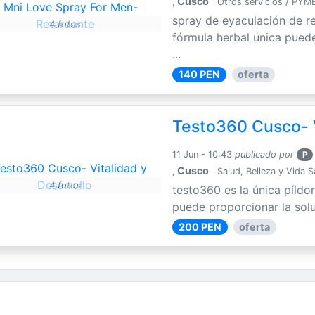
, Cusco
Otros servicios / PYM
spray de eyaculación de r
4 fotos
fórmula herbal única puede
...
140 PEN
oferta
Testo360 Cusco- V
11 Jun - 10:43
publicado por
P
, Cusco
Salud, Belleza y Vida 
4 fotos
testo360 es la única píldo
puede proporcionar la solu
200 PEN
oferta