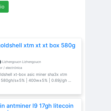
io
oldshell xtm xt xt box 580g
Lizhengoucn Lizhengoucn
 / electrónica
ldshell xt-box asic miner sha3x xtm
. 580gh/s±5% | 400w±5% | 0.69j/gh ...
n antminer l9 17gh litecoin