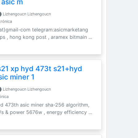
 asic m
Lizhengoucn Lizhengoucn
trónica
t)gmail-com telegram:asicmarketang
 ups , hong kong post , aramex bitmain ...
s21 xp hyd 473t s21+hyd
sic miner 1
Lizhengoucn Lizhengoucn
ónica
yd 473th asic miner sha-256 algorithm,
/s & power 5676w , energy efficiency ...