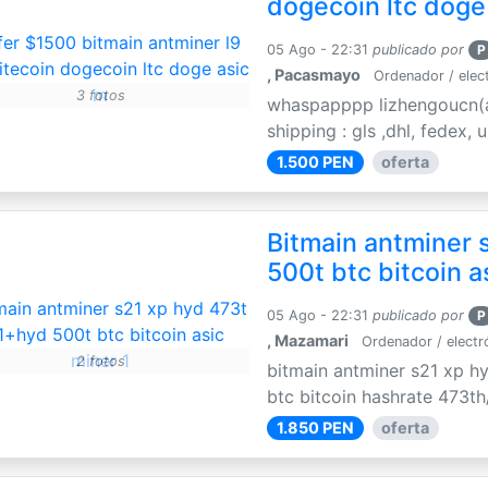
dogecoin ltc doge
05 Ago - 22:31
publicado por
P
, Pacasmayo
Ordenador / elec
3 fotos
whaspapppp lizhengoucn(a
shipping : gls ,dhl, fedex,
1.500 PEN
oferta
Bitmain antminer 
500t btc bitcoin a
05 Ago - 22:31
publicado por
P
, Mazamari
Ordenador / electr
2 fotos
bitmain antminer s21 xp h
btc bitcoin hashrate 473th
1.850 PEN
oferta