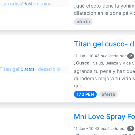
2 fotos
¿qué efecto tiene la yohim
dilatación en la zona pélvi
oferta
Titan gel cusco- d
11 Jun - 10:43
publicado por
P
, Cusco
Salud, Belleza y Vida 
3 fotos
agranda tu pene y haz que
duraderas mejora tu vida s
que ...
170 PEN
oferta
Mni Love Spray F
11 Jun - 10:43
publicado por
P