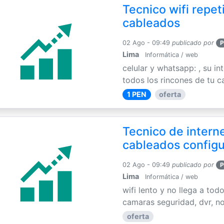
Tecnico wifi repet
cableados
02 Ago - 09:49
publicado por
P
Lima
Informática / web
celular y whatsapp: , su int
todos los rincones de tu c
1 PEN
oferta
Tecnico de interne
cableados config
02 Ago - 09:49
publicado por
P
Lima
Informática / web
wifi lento y no llega a tod
camaras seguridad, dvr, no
oferta