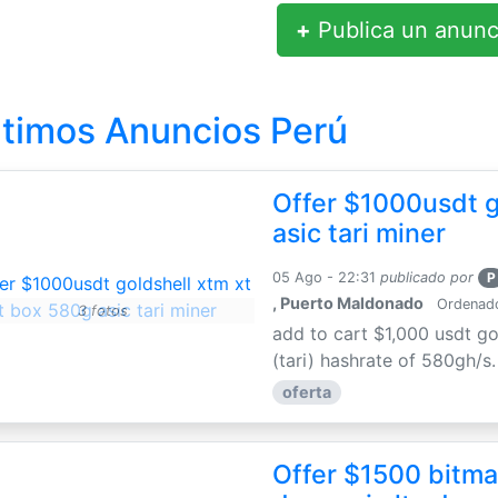
+
Publica un anunc
ltimos Anuncios Perú
Offer $1000usdt g
asic tari miner
05 Ago - 22:31
publicado por
P
, Puerto Maldonado
Ordenador
3 fotos
add to cart $1,000 usdt go
(tari) hashrate of 580gh/s
oferta
Offer $1500 bitmai