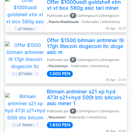
Offer $1000usdt goldshell xtm
xt xt box 580g asic tari miner
P
Publicado por
Lizhengoucn Lizhengoucn
, Puerto Maldonado
Ordenador / electrónica
3 fotos
05 Ago - 22:31
Offer $1500 bitmain antminer l9
17gh litecoin dogecoin ltc doge
asic m
P
Publicado por
Lizhengoucn Lizhengoucn
, Pacasmayo
Ordenador / electrónica
1.500 PEN
3 fotos
05 Ago - 22:31
Bitmain antminer s21 xp hyd
473t s21+hyd 500t btc bitcoin
asic miner 1
P
Publicado por
Lizhengoucn Lizhengoucn
, Mazamari
Ordenador / electrónica
1.850 PEN
2 fotos
05 Ago - 22:31