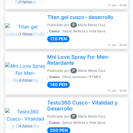
2 fotos
11 Jun - 10:44
Titan gel cusco- desarrollo
P
Publicado por
María María Cruz
, Cusco
Salud, Belleza y Vida Sana
3 fotos
170 PEN
11 Jun - 10:43
Mni Love Spray For Men-
Retardante
P
Publicado por
María María Cruz
, Cusco
Otros servicios / PYMES
4 fotos
140 PEN
11 Jun - 10:43
Testo360 Cusco- Vitalidad y
Desarrollo
P
Publicado por
María María Cruz
, Cusco
Salud, Belleza y Vida Sana
4 fotos
200 PEN