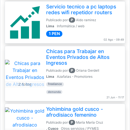
Servicio tecnico a pc laptops
redes wifi repetidor routers
P
Publicado por
Aldo ramirez
Lima
Informática / web
1 PEN
02 Ago - 09:49
Chicas para Trabajar en
Eventos Privados de Altos
Ingresos
P
Publicado por
Oriana Gerdell
Lima
Azafatas - Promotores
2 fotos
freelance
demanda
21 Jun - 11:17
Yohimbina gold cusco -
afrodisiaco femenino
P
Publicado por
María María Cruz
, Cusco
Otros servicios / PYMES