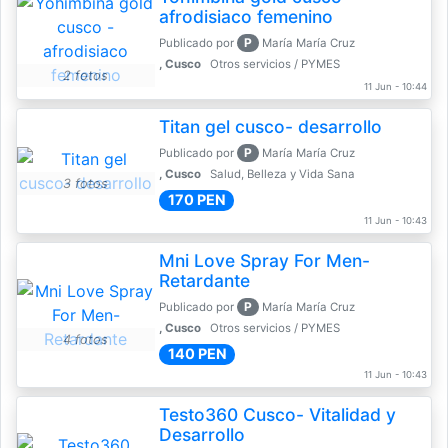
afrodisiaco femenino
P
Publicado por
María María Cruz
, Cusco
Otros servicios / PYMES
2 fotos
11 Jun - 10:44
Titan gel cusco- desarrollo
P
Publicado por
María María Cruz
, Cusco
Salud, Belleza y Vida Sana
3 fotos
170 PEN
11 Jun - 10:43
Mni Love Spray For Men-
Retardante
P
Publicado por
María María Cruz
, Cusco
Otros servicios / PYMES
4 fotos
140 PEN
11 Jun - 10:43
Testo360 Cusco- Vitalidad y
Desarrollo