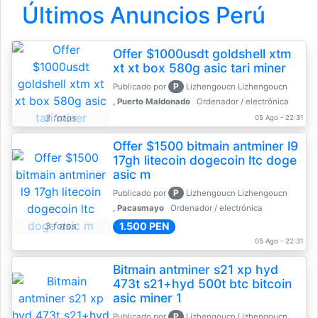
Últimos Anuncios Perú
Offer $1000usdt goldshell xtm
xt xt box 580g asic tari miner
P
Publicado por
Lizhengoucn Lizhengoucn
, Puerto Maldonado
Ordenador / electrónica
3 fotos
05 Ago - 22:31
Offer $1500 bitmain antminer l9
17gh litecoin dogecoin ltc doge
asic m
P
Publicado por
Lizhengoucn Lizhengoucn
, Pacasmayo
Ordenador / electrónica
1.500 PEN
3 fotos
05 Ago - 22:31
Bitmain antminer s21 xp hyd
473t s21+hyd 500t btc bitcoin
asic miner 1
P
Publicado por
Lizhengoucn Lizhengoucn