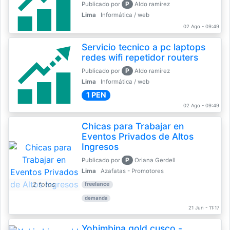
P
Publicado por
Aldo ramirez
Lima
Informática / web
02 Ago - 09:49
Servicio tecnico a pc laptops
redes wifi repetidor routers
P
Publicado por
Aldo ramirez
Lima
Informática / web
1 PEN
02 Ago - 09:49
Chicas para Trabajar en
Eventos Privados de Altos
Ingresos
P
Publicado por
Oriana Gerdell
Lima
Azafatas - Promotores
2 fotos
freelance
demanda
21 Jun - 11:17
Yohimbina gold cusco -