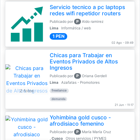
Servicio tecnico a pc laptops
redes wifi repetidor routers
P
Publicado por
Aldo ramirez
Lima
Informática / web
1 PEN
02 Ago - 09:49
Chicas para Trabajar en
Eventos Privados de Altos
Ingresos
P
Publicado por
Oriana Gerdell
Lima
Azafatas - Promotores
2 fotos
freelance
demanda
21 Jun - 11:17
Yohimbina gold cusco -
afrodisiaco femenino
P
Publicado por
María María Cruz
, Cusco
Otros servicios / PYMES