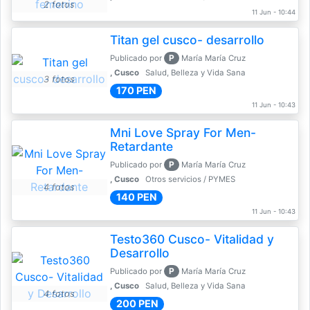
2 fotos
11 Jun - 10:44
Titan gel cusco- desarrollo
P
Publicado por
María María Cruz
, Cusco
Salud, Belleza y Vida Sana
3 fotos
170 PEN
11 Jun - 10:43
Mni Love Spray For Men-
Retardante
P
Publicado por
María María Cruz
, Cusco
Otros servicios / PYMES
4 fotos
140 PEN
11 Jun - 10:43
Testo360 Cusco- Vitalidad y
Desarrollo
P
Publicado por
María María Cruz
, Cusco
Salud, Belleza y Vida Sana
4 fotos
200 PEN