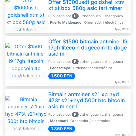
Offer $1000usdt goldshell xtm
xt xt box 580g asic tari miner
P
Publicado por
Lizhengoucn Lizhengoucn
, Puerto Maldonado
Ordenador / electrónica
3 fotos
Ayer, 03:31
Offer $1500 bitmain antminer l9
17gh litecoin dogecoin ltc doge
asic m
P
Publicado por
Lizhengoucn Lizhengoucn
, Pacasmayo
Ordenador / electrónica
1.500 PEN
3 fotos
Ayer, 03:31
Bitmain antminer s21 xp hyd
473t s21+hyd 500t btc bitcoin
asic miner 1
P
Publicado por
Lizhengoucn Lizhengoucn
, Mazamari
Ordenador / electrónica
1.850 PEN
2 fotos
Ayer, 03:31