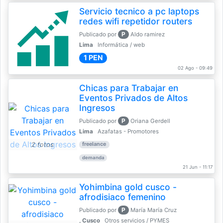
Servicio tecnico a pc laptops
redes wifi repetidor routers
P
Publicado por
Aldo ramirez
Lima
Informática / web
1 PEN
02 Ago - 09:49
Chicas para Trabajar en
Eventos Privados de Altos
Ingresos
P
Publicado por
Oriana Gerdell
Lima
Azafatas - Promotores
2 fotos
freelance
demanda
21 Jun - 11:17
Yohimbina gold cusco -
afrodisiaco femenino
P
Publicado por
María María Cruz
, Cusco
Otros servicios / PYMES