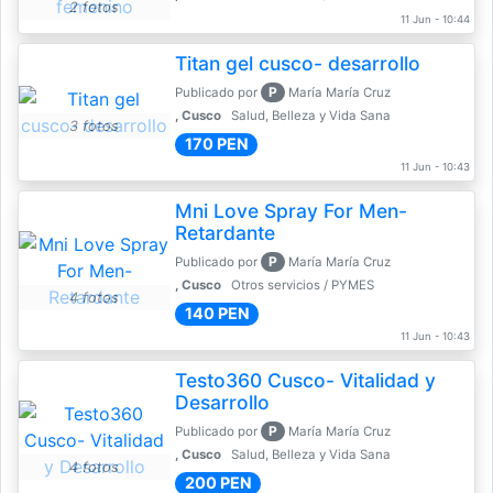
2 fotos
11 Jun - 10:44
Titan gel cusco- desarrollo
P
Publicado por
María María Cruz
, Cusco
Salud, Belleza y Vida Sana
3 fotos
170 PEN
11 Jun - 10:43
Mni Love Spray For Men-
Retardante
P
Publicado por
María María Cruz
, Cusco
Otros servicios / PYMES
4 fotos
140 PEN
11 Jun - 10:43
Testo360 Cusco- Vitalidad y
Desarrollo
P
Publicado por
María María Cruz
, Cusco
Salud, Belleza y Vida Sana
4 fotos
200 PEN