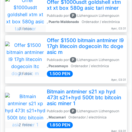
Offer $1000usdt goldshell xtm
xt xt box 580g asic tari miner
P
Publicado por
Lizhengoucn Lizhengoucn
, Puerto Maldonado
Ordenador / electrónica
3 fotos
Ayer, 03:31
Offer $1500 bitmain antminer l9
17gh litecoin dogecoin ltc doge
asic m
P
Publicado por
Lizhengoucn Lizhengoucn
, Pacasmayo
Ordenador / electrónica
1.500 PEN
3 fotos
Ayer, 03:31
Bitmain antminer s21 xp hyd
473t s21+hyd 500t btc bitcoin
asic miner 1
P
Publicado por
Lizhengoucn Lizhengoucn
, Mazamari
Ordenador / electrónica
1.850 PEN
2 fotos
Ayer, 03:31