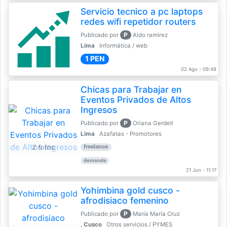
Servicio tecnico a pc laptops
redes wifi repetidor routers
P
Publicado por
Aldo ramirez
Lima
Informática / web
1 PEN
02 Ago - 09:49
Chicas para Trabajar en
Eventos Privados de Altos
Ingresos
P
Publicado por
Oriana Gerdell
Lima
Azafatas - Promotores
2 fotos
freelance
demanda
21 Jun - 11:17
Yohimbina gold cusco -
afrodisiaco femenino
P
Publicado por
María María Cruz
, Cusco
Otros servicios / PYMES