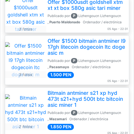
Offer $1000usdt goldshell xtm
xt xt box 580g asic tari miner
P
Publicado por
Lizhengoucn Lizhengoucn
, Puerto Maldonado
Ordenador / electrónica
3 fotos
05 Ago - 22:31
Offer $1500 bitmain antminer l9
17gh litecoin dogecoin ltc doge
asic m
P
Publicado por
Lizhengoucn Lizhengoucn
, Pacasmayo
Ordenador / electrónica
1.500 PEN
3 fotos
05 Ago - 22:31
Bitmain antminer s21 xp hyd
473t s21+hyd 500t btc bitcoin
asic miner 1
P
Publicado por
Lizhengoucn Lizhengoucn
, Mazamari
Ordenador / electrónica
1.850 PEN
2 fotos
05 Ago - 22:31