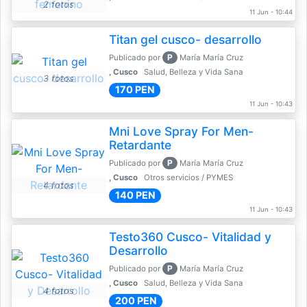
2 fotos
11 Jun - 10:44
Titan gel cusco- desarrollo
P
Publicado por
María María Cruz
, Cusco
Salud, Belleza y Vida Sana
3 fotos
170 PEN
11 Jun - 10:43
Mni Love Spray For Men-
Retardante
P
Publicado por
María María Cruz
, Cusco
Otros servicios / PYMES
4 fotos
140 PEN
11 Jun - 10:43
Testo360 Cusco- Vitalidad y
Desarrollo
P
Publicado por
María María Cruz
, Cusco
Salud, Belleza y Vida Sana
4 fotos
200 PEN