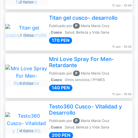
2 fotos
11 Jun - 10:44
Titan gel cusco- desarrollo
P
Publicado por
María María Cruz
, Cusco
Salud, Belleza y Vida Sana
3 fotos
170 PEN
11 Jun - 10:43
Mni Love Spray For Men-
Retardante
P
Publicado por
María María Cruz
, Cusco
Otros servicios / PYMES
4 fotos
140 PEN
11 Jun - 10:43
Testo360 Cusco- Vitalidad y
Desarrollo
P
Publicado por
María María Cruz
, Cusco
Salud, Belleza y Vida Sana
4 fotos
200 PEN