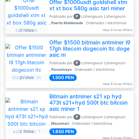
Offer $1000usdt goldshell xtm
xt xt box 580g asic tari miner
P
Publicado por
Lizhengoucn Lizhengoucn
, Puerto Maldonado
Ordenador / electrónica
3 fotos
Hace 9 horas 47mins
Offer $1500 bitmain antminer l9
17gh litecoin dogecoin ltc doge
asic m
P
Publicado por
Lizhengoucn Lizhengoucn
, Pacasmayo
Ordenador / electrónica
1.500 PEN
3 fotos
Hace 9 horas 47mins
Bitmain antminer s21 xp hyd
473t s21+hyd 500t btc bitcoin
asic miner 1
P
Publicado por
Lizhengoucn Lizhengoucn
, Mazamari
Ordenador / electrónica
1.850 PEN
2 fotos
Hace 9 horas 47mins