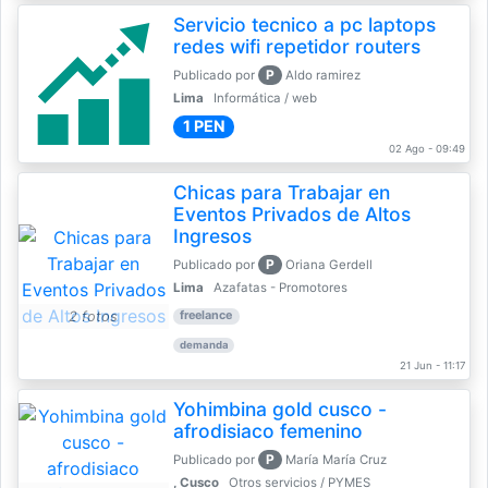
Servicio tecnico a pc laptops
redes wifi repetidor routers
P
Publicado por
Aldo ramirez
Lima
Informática / web
1 PEN
02 Ago - 09:49
Chicas para Trabajar en
Eventos Privados de Altos
Ingresos
P
Publicado por
Oriana Gerdell
Lima
Azafatas - Promotores
2 fotos
freelance
demanda
21 Jun - 11:17
Yohimbina gold cusco -
afrodisiaco femenino
P
Publicado por
María María Cruz
, Cusco
Otros servicios / PYMES