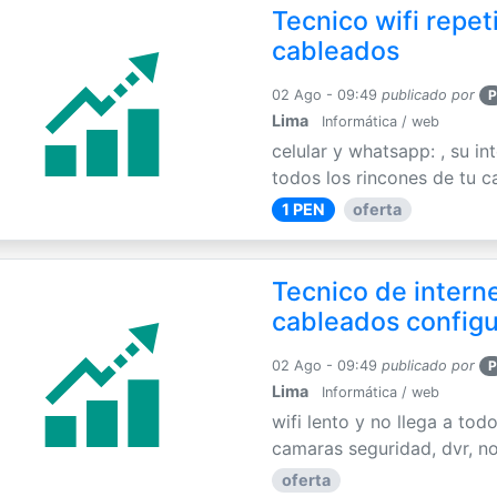
Tecnico wifi repet
cableados
02 Ago - 09:49
publicado por
P
Lima
Informática / web
celular y whatsapp: , su int
todos los rincones de tu c
1 PEN
oferta
Tecnico de interne
cableados config
02 Ago - 09:49
publicado por
P
Lima
Informática / web
wifi lento y no llega a tod
camaras seguridad, dvr, no
oferta