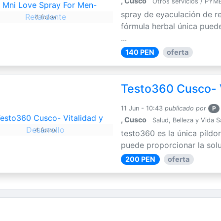
, Cusco
Otros servicios / PYM
spray de eyaculación de r
4 fotos
fórmula herbal única puede
...
140 PEN
oferta
Testo360 Cusco- V
11 Jun - 10:43
publicado por
P
, Cusco
Salud, Belleza y Vida 
4 fotos
testo360 es la única píldo
puede proporcionar la solu
200 PEN
oferta