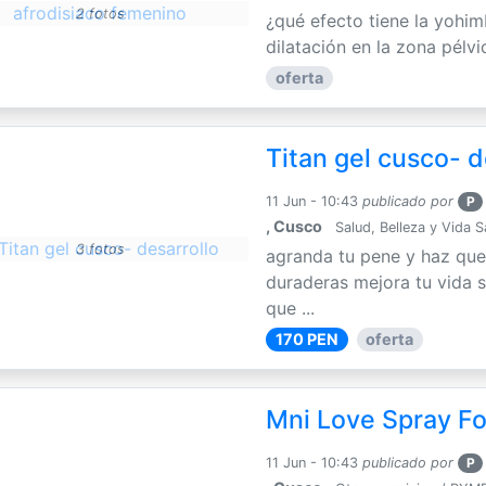
2 fotos
¿qué efecto tiene la yohim
dilatación en la zona pélvi
oferta
Titan gel cusco- d
11 Jun - 10:43
publicado por
P
, Cusco
Salud, Belleza y Vida 
3 fotos
agranda tu pene y haz que
duraderas mejora tu vida s
que ...
170 PEN
oferta
Mni Love Spray F
11 Jun - 10:43
publicado por
P