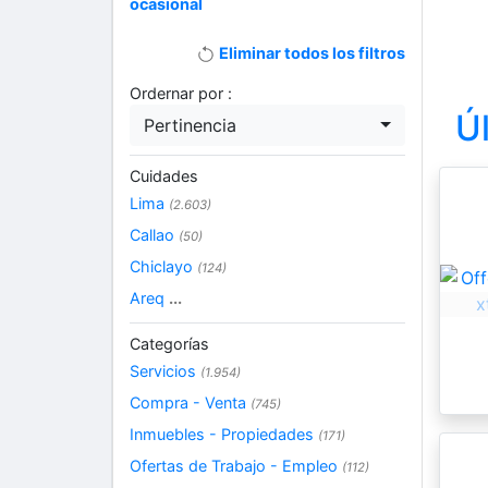
ocasional
Eliminar todos los filtros
Ordernar por :
Ú
Pertinencia
Cuidades
Lima
(2.603)
Callao
(50)
Chiclayo
(124)
Areq
...
Categorías
Servicios
(1.954)
Compra - Venta
(745)
Inmuebles - Propiedades
(171)
Ofertas de Trabajo - Empleo
(112)