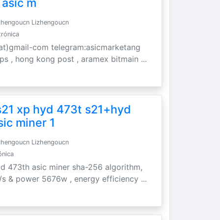
 asic m
zhengoucn Lizhengoucn
trónica
t)gmail-com telegram:asicmarketang
 ups , hong kong post , aramex bitmain ...
s21 xp hyd 473t s21+hyd
sic miner 1
zhengoucn Lizhengoucn
ónica
yd 473th asic miner sha-256 algorithm,
/s & power 5676w , energy efficiency ...