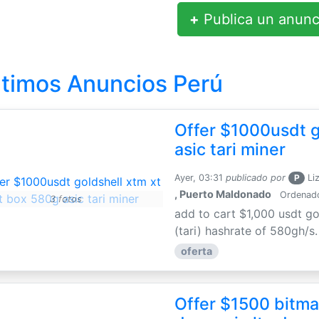
+
Publica un anunc
ltimos Anuncios Perú
Offer $1000usdt g
asic tari miner
Ayer, 03:31
publicado por
P
Li
, Puerto Maldonado
Ordenador
3 fotos
add to cart $1,000 usdt go
(tari) hashrate of 580gh/s
oferta
Offer $1500 bitmai