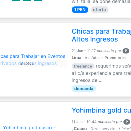
wifi falla, se pone demasia
1 PEN
oferta
Chicas para Traba
Altos Ingresos
21 Jun - 11:17
publicado por
P
Lima
Azafatas - Promotores
2 fotos
requerimos seño
freelance
a1 c/s experiencia para tr
ingresos de ...
demanda
Yohimbina gold cu
11 Jun - 10:44
publicado por
P
, Cusco
Otros servicios / PYM