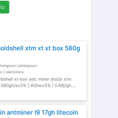
io
oldshell xtm xt xt box 580g
zhengoucn Lizhengoucn
 / electrónica
ldshell xt-box asic miner sha3x xtm
. 580gh/s±5% | 400w±5% | 0.69j/gh ...
n antminer l9 17gh litecoin