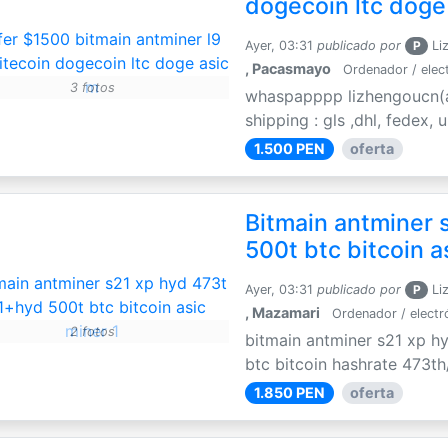
dogecoin ltc doge
Ayer, 03:31
publicado por
P
Li
, Pacasmayo
Ordenador / elec
3 fotos
whaspapppp lizhengoucn(a
shipping : gls ,dhl, fedex,
1.500 PEN
oferta
Bitmain antminer 
500t btc bitcoin a
Ayer, 03:31
publicado por
P
Li
, Mazamari
Ordenador / electr
2 fotos
bitmain antminer s21 xp h
btc bitcoin hashrate 473th
1.850 PEN
oferta