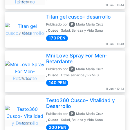
2 fotos
11 Jun - 10:44
Titan gel cusco- desarrollo
P
Publicado por
María María Cruz
, Cusco
Salud, Belleza y Vida Sana
3 fotos
170 PEN
11 Jun - 10:43
Mni Love Spray For Men-
Retardante
P
Publicado por
María María Cruz
, Cusco
Otros servicios / PYMES
4 fotos
140 PEN
11 Jun - 10:43
Testo360 Cusco- Vitalidad y
Desarrollo
P
Publicado por
María María Cruz
, Cusco
Salud, Belleza y Vida Sana
4 fotos
200 PEN