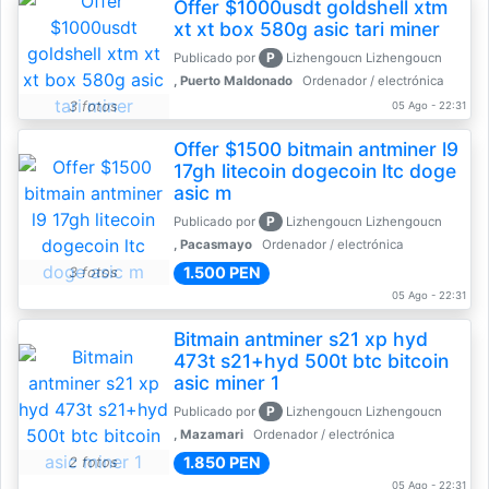
Offer $1000usdt goldshell xtm
xt xt box 580g asic tari miner
P
Publicado por
Lizhengoucn Lizhengoucn
, Puerto Maldonado
Ordenador / electrónica
3 fotos
05 Ago - 22:31
Offer $1500 bitmain antminer l9
17gh litecoin dogecoin ltc doge
asic m
P
Publicado por
Lizhengoucn Lizhengoucn
, Pacasmayo
Ordenador / electrónica
1.500 PEN
3 fotos
05 Ago - 22:31
Bitmain antminer s21 xp hyd
473t s21+hyd 500t btc bitcoin
asic miner 1
P
Publicado por
Lizhengoucn Lizhengoucn
, Mazamari
Ordenador / electrónica
1.850 PEN
2 fotos
05 Ago - 22:31