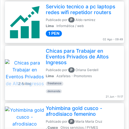
Servicio tecnico a pc laptops
redes wifi repetidor routers
P
Publicado por
Aldo ramirez
Lima
Informática / web
1 PEN
02 Ago - 09:49
Chicas para Trabajar en
Eventos Privados de Altos
Ingresos
P
Publicado por
Oriana Gerdell
Lima
Azafatas - Promotores
2 fotos
freelance
demanda
21 Jun - 11:17
Yohimbina gold cusco -
afrodisiaco femenino
P
Publicado por
María María Cruz
, Cusco
Otros servicios / PYMES