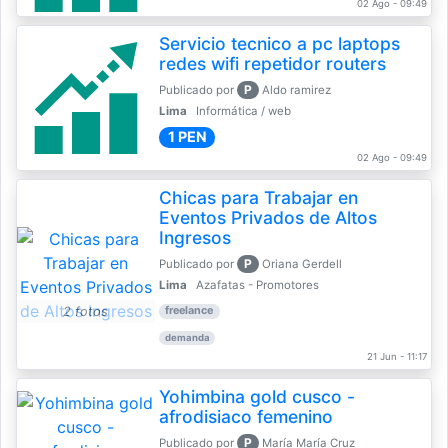
02 Ago - 09:49
Servicio tecnico a pc laptops
redes wifi repetidor routers
P
Publicado por
Aldo ramirez
Lima
Informática / web
1 PEN
02 Ago - 09:49
Chicas para Trabajar en
Eventos Privados de Altos
Ingresos
P
Publicado por
Oriana Gerdell
Lima
Azafatas - Promotores
2 fotos
freelance
demanda
21 Jun - 11:17
Yohimbina gold cusco -
afrodisiaco femenino
P
Publicado por
María María Cruz