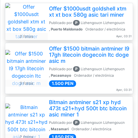
Offer $1000usdt goldshell xtm
xt xt box 580g asic tari miner
P
Publicado por
Lizhengoucn Lizhengoucn
, Puerto Maldonado
Ordenador / electrónica
3 fotos
Ayer, 03:31
Offer $1500 bitmain antminer l9
17gh litecoin dogecoin ltc doge
asic m
P
Publicado por
Lizhengoucn Lizhengoucn
, Pacasmayo
Ordenador / electrónica
1.500 PEN
3 fotos
Ayer, 03:31
Bitmain antminer s21 xp hyd
473t s21+hyd 500t btc bitcoin
asic miner 1
P
Publicado por
Lizhengoucn Lizhengoucn
, Mazamari
Ordenador / electrónica
1.850 PEN
2 fotos