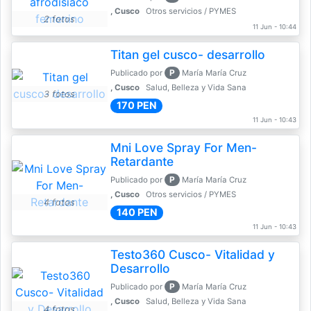
, Cusco
Otros servicios / PYMES
2 fotos
11 Jun - 10:44
Titan gel cusco- desarrollo
P
Publicado por
María María Cruz
, Cusco
Salud, Belleza y Vida Sana
3 fotos
170 PEN
11 Jun - 10:43
Mni Love Spray For Men-
Retardante
P
Publicado por
María María Cruz
, Cusco
Otros servicios / PYMES
4 fotos
140 PEN
11 Jun - 10:43
Testo360 Cusco- Vitalidad y
Desarrollo
P
Publicado por
María María Cruz
, Cusco
Salud, Belleza y Vida Sana
4 fotos