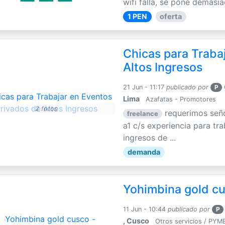
wifi falla, se pone demasia
1 PEN
oferta
Chicas para Traba
Altos Ingresos
21 Jun - 11:17
publicado por
P
Lima
Azafatas - Promotores
2 fotos
requerimos seño
freelance
a1 c/s experiencia para tr
ingresos de ...
demanda
Yohimbina gold cu
11 Jun - 10:44
publicado por
P
, Cusco
Otros servicios / PYM