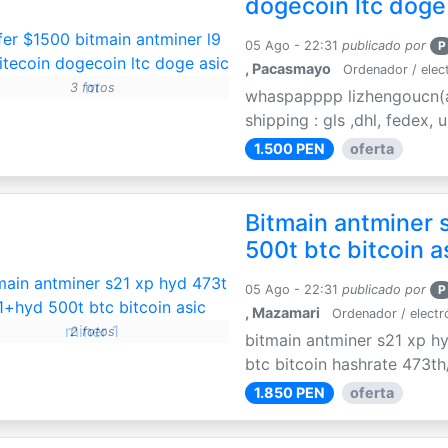
dogecoin ltc doge
05 Ago - 22:31
publicado por
P
, Pacasmayo
Ordenador / elec
3 fotos
whaspapppp lizhengoucn(a
shipping : gls ,dhl, fedex,
1.500 PEN
oferta
Bitmain antminer 
500t btc bitcoin a
05 Ago - 22:31
publicado por
P
, Mazamari
Ordenador / electr
2 fotos
bitmain antminer s21 xp h
btc bitcoin hashrate 473th
1.850 PEN
oferta