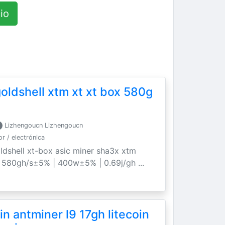
io
oldshell xtm xt xt box 580g
Lizhengoucn Lizhengoucn
 / electrónica
ldshell xt-box asic miner sha3x xtm
. 580gh/s±5% | 400w±5% | 0.69j/gh ...
n antminer l9 17gh litecoin