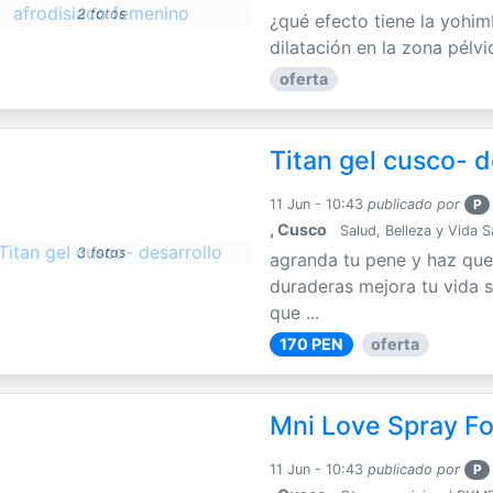
2 fotos
¿qué efecto tiene la yohim
dilatación en la zona pélvi
oferta
Titan gel cusco- d
11 Jun - 10:43
publicado por
P
, Cusco
Salud, Belleza y Vida 
3 fotos
agranda tu pene y haz que
duraderas mejora tu vida s
que ...
170 PEN
oferta
Mni Love Spray F
11 Jun - 10:43
publicado por
P