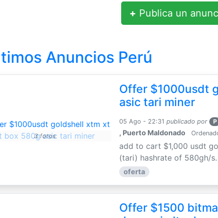
+
Publica un anunc
ltimos Anuncios Perú
Offer $1000usdt g
asic tari miner
05 Ago - 22:31
publicado por
P
, Puerto Maldonado
Ordenador
3 fotos
add to cart $1,000 usdt go
(tari) hashrate of 580gh/s
oferta
Offer $1500 bitmai