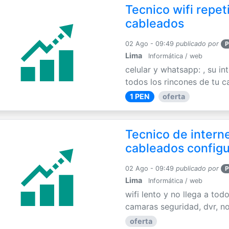
Tecnico wifi repet
cableados
02 Ago - 09:49
publicado por
P
Lima
Informática / web
celular y whatsapp: , su int
todos los rincones de tu c
1 PEN
oferta
Tecnico de interne
cableados config
02 Ago - 09:49
publicado por
P
Lima
Informática / web
wifi lento y no llega a tod
camaras seguridad, dvr, no
oferta