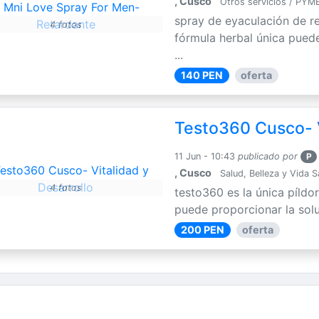
, Cusco
Otros servicios / PYM
spray de eyaculación de r
4 fotos
fórmula herbal única puede
...
140 PEN
oferta
Testo360 Cusco- V
11 Jun - 10:43
publicado por
P
, Cusco
Salud, Belleza y Vida 
4 fotos
testo360 es la única píldo
puede proporcionar la solu
200 PEN
oferta