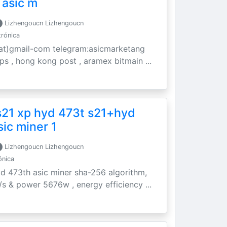
 asic m
Lizhengoucn Lizhengoucn
trónica
t)gmail-com telegram:asicmarketang
 ups , hong kong post , aramex bitmain ...
s21 xp hyd 473t s21+hyd
sic miner 1
Lizhengoucn Lizhengoucn
ónica
yd 473th asic miner sha-256 algorithm,
/s & power 5676w , energy efficiency ...