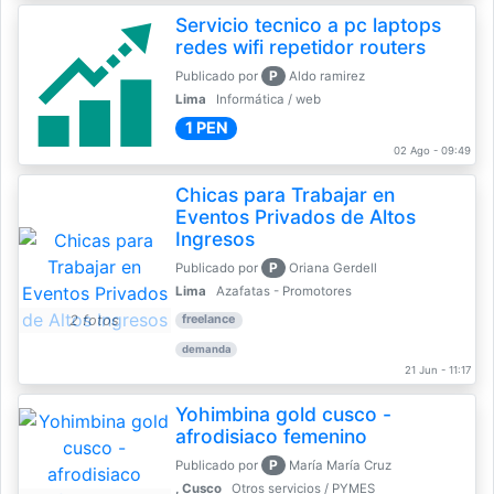
Servicio tecnico a pc laptops
redes wifi repetidor routers
P
Publicado por
Aldo ramirez
Lima
Informática / web
1 PEN
02 Ago - 09:49
Chicas para Trabajar en
Eventos Privados de Altos
Ingresos
P
Publicado por
Oriana Gerdell
Lima
Azafatas - Promotores
2 fotos
freelance
demanda
21 Jun - 11:17
Yohimbina gold cusco -
afrodisiaco femenino
P
Publicado por
María María Cruz
, Cusco
Otros servicios / PYMES