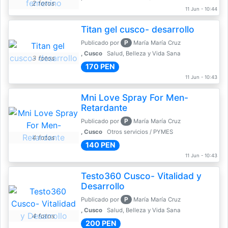
2 fotos
11 Jun - 10:44
Titan gel cusco- desarrollo
P
Publicado por
María María Cruz
, Cusco
Salud, Belleza y Vida Sana
3 fotos
170 PEN
11 Jun - 10:43
Mni Love Spray For Men-
Retardante
P
Publicado por
María María Cruz
, Cusco
Otros servicios / PYMES
4 fotos
140 PEN
11 Jun - 10:43
Testo360 Cusco- Vitalidad y
Desarrollo
P
Publicado por
María María Cruz
, Cusco
Salud, Belleza y Vida Sana
4 fotos
200 PEN