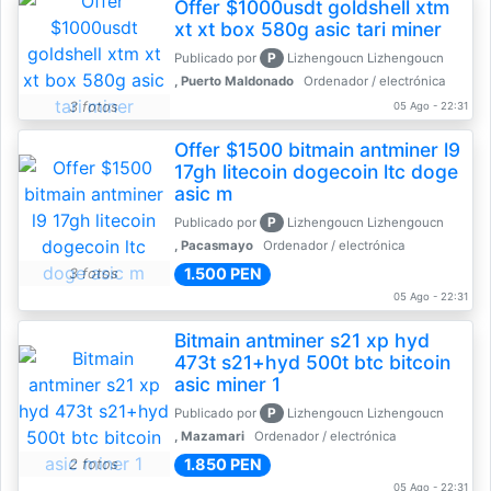
Offer $1000usdt goldshell xtm
xt xt box 580g asic tari miner
P
Publicado por
Lizhengoucn Lizhengoucn
, Puerto Maldonado
Ordenador / electrónica
3 fotos
05 Ago - 22:31
Offer $1500 bitmain antminer l9
17gh litecoin dogecoin ltc doge
asic m
P
Publicado por
Lizhengoucn Lizhengoucn
, Pacasmayo
Ordenador / electrónica
1.500 PEN
3 fotos
05 Ago - 22:31
Bitmain antminer s21 xp hyd
473t s21+hyd 500t btc bitcoin
asic miner 1
P
Publicado por
Lizhengoucn Lizhengoucn
, Mazamari
Ordenador / electrónica
1.850 PEN
2 fotos
05 Ago - 22:31