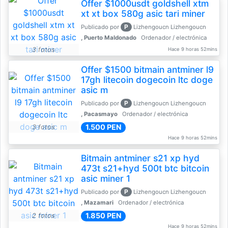
Offer $1000usdt goldshell xtm
xt xt box 580g asic tari miner
P
Publicado por
Lizhengoucn Lizhengoucn
, Puerto Maldonado
Ordenador / electrónica
3 fotos
Hace 9 horas 52mins
Offer $1500 bitmain antminer l9
17gh litecoin dogecoin ltc doge
asic m
P
Publicado por
Lizhengoucn Lizhengoucn
, Pacasmayo
Ordenador / electrónica
1.500 PEN
3 fotos
Hace 9 horas 52mins
Bitmain antminer s21 xp hyd
473t s21+hyd 500t btc bitcoin
asic miner 1
P
Publicado por
Lizhengoucn Lizhengoucn
, Mazamari
Ordenador / electrónica
1.850 PEN
2 fotos
Hace 9 horas 52mins