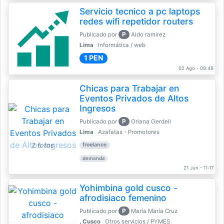
Servicio tecnico a pc laptops
redes wifi repetidor routers
P
Publicado por
Aldo ramirez
Lima
Informática / web
1 PEN
02 Ago - 09:49
Chicas para Trabajar en
Eventos Privados de Altos
Ingresos
P
Publicado por
Oriana Gerdell
Lima
Azafatas - Promotores
2 fotos
freelance
demanda
21 Jun - 11:17
Yohimbina gold cusco -
afrodisiaco femenino
P
Publicado por
María María Cruz
, Cusco
Otros servicios / PYMES