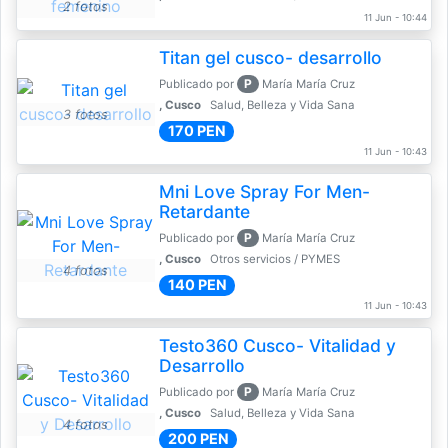
2 fotos
11 Jun - 10:44
Titan gel cusco- desarrollo
P
Publicado por
María María Cruz
, Cusco
Salud, Belleza y Vida Sana
3 fotos
170 PEN
11 Jun - 10:43
Mni Love Spray For Men-
Retardante
P
Publicado por
María María Cruz
, Cusco
Otros servicios / PYMES
4 fotos
140 PEN
11 Jun - 10:43
Testo360 Cusco- Vitalidad y
Desarrollo
P
Publicado por
María María Cruz
, Cusco
Salud, Belleza y Vida Sana
4 fotos
200 PEN