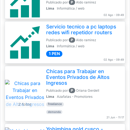
P
Publicado por
Aldo ramirez
Lima
Informática / web
02 Ago - 09:49
Servicio tecnico a pc laptops
redes wifi repetidor routers
P
Publicado por
Aldo ramirez
Lima
Informática / web
1 PEN
02 Ago - 09:49
Chicas para Trabajar en
Eventos Privados de Altos
Ingresos
P
Publicado por
Oriana Gerdell
Lima
Azafatas - Promotores
2 fotos
freelance
demanda
21 Jun - 11:17
Yohimbina gold cusco -