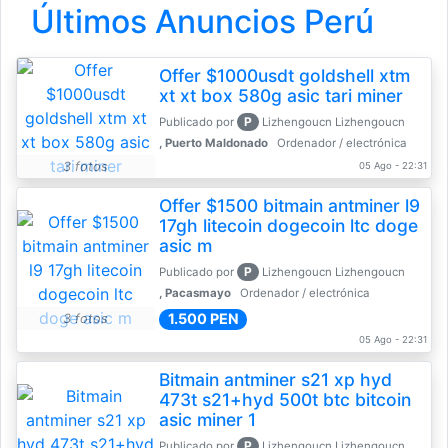
Últimos Anuncios Perú
Offer $1000usdt goldshell xtm
xt xt box 580g asic tari miner
P
Publicado por
Lizhengoucn Lizhengoucn
, Puerto Maldonado
Ordenador / electrónica
3 fotos
05 Ago - 22:31
Offer $1500 bitmain antminer l9
17gh litecoin dogecoin ltc doge
asic m
P
Publicado por
Lizhengoucn Lizhengoucn
, Pacasmayo
Ordenador / electrónica
1.500 PEN
3 fotos
05 Ago - 22:31
Bitmain antminer s21 xp hyd
473t s21+hyd 500t btc bitcoin
asic miner 1
P
Publicado por
Lizhengoucn Lizhengoucn