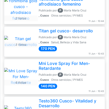
afrodisiaco femenino
P
Publicado por
María María Cruz
, Cusco
Otros servicios / PYMES
2 fotos
11 Jun - 10:44
Titan gel cusco- desarrollo
P
Publicado por
María María Cruz
, Cusco
Salud, Belleza y Vida Sana
3 fotos
170 PEN
11 Jun - 10:43
Mni Love Spray For Men-
Retardante
P
Publicado por
María María Cruz
, Cusco
Otros servicios / PYMES
4 fotos
140 PEN
11 Jun - 10:43
Testo360 Cusco- Vitalidad y
Desarrollo