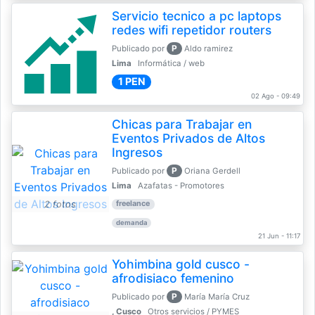
Servicio tecnico a pc laptops
redes wifi repetidor routers
P
Publicado por
Aldo ramirez
Lima
Informática / web
1 PEN
02 Ago - 09:49
Chicas para Trabajar en
Eventos Privados de Altos
Ingresos
P
Publicado por
Oriana Gerdell
Lima
Azafatas - Promotores
2 fotos
freelance
demanda
21 Jun - 11:17
Yohimbina gold cusco -
afrodisiaco femenino
P
Publicado por
María María Cruz
, Cusco
Otros servicios / PYMES