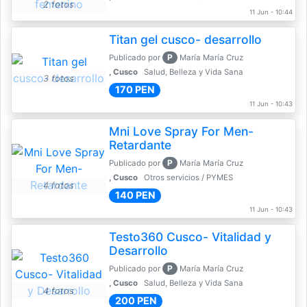
2 fotos
11 Jun - 10:44
Titan gel cusco- desarrollo
P
Publicado por
María María Cruz
, Cusco
Salud, Belleza y Vida Sana
3 fotos
170 PEN
11 Jun - 10:43
Mni Love Spray For Men-
Retardante
P
Publicado por
María María Cruz
, Cusco
Otros servicios / PYMES
4 fotos
140 PEN
11 Jun - 10:43
Testo360 Cusco- Vitalidad y
Desarrollo
P
Publicado por
María María Cruz
, Cusco
Salud, Belleza y Vida Sana
4 fotos
200 PEN