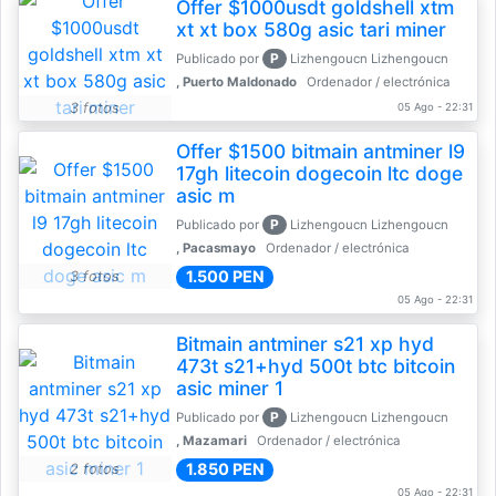
Offer $1000usdt goldshell xtm
xt xt box 580g asic tari miner
P
Publicado por
Lizhengoucn Lizhengoucn
, Puerto Maldonado
Ordenador / electrónica
3 fotos
05 Ago - 22:31
Offer $1500 bitmain antminer l9
17gh litecoin dogecoin ltc doge
asic m
P
Publicado por
Lizhengoucn Lizhengoucn
, Pacasmayo
Ordenador / electrónica
1.500 PEN
3 fotos
05 Ago - 22:31
Bitmain antminer s21 xp hyd
473t s21+hyd 500t btc bitcoin
asic miner 1
P
Publicado por
Lizhengoucn Lizhengoucn
, Mazamari
Ordenador / electrónica
1.850 PEN
2 fotos
05 Ago - 22:31