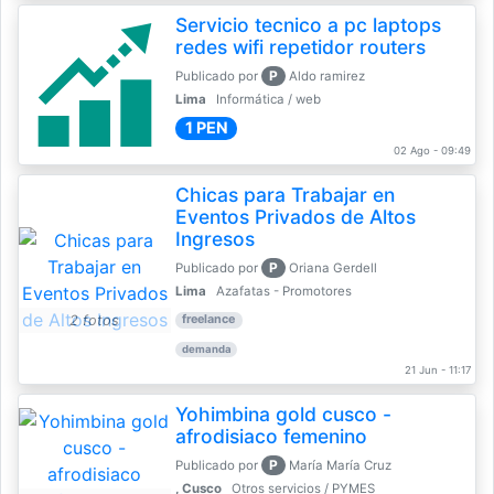
Servicio tecnico a pc laptops
redes wifi repetidor routers
P
Publicado por
Aldo ramirez
Lima
Informática / web
1 PEN
02 Ago - 09:49
Chicas para Trabajar en
Eventos Privados de Altos
Ingresos
P
Publicado por
Oriana Gerdell
Lima
Azafatas - Promotores
2 fotos
freelance
demanda
21 Jun - 11:17
Yohimbina gold cusco -
afrodisiaco femenino
P
Publicado por
María María Cruz
, Cusco
Otros servicios / PYMES