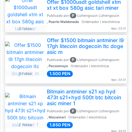
Offer $1000usdt goldshell xtm
xt xt box 580g asic tari miner
P
Publicado por
Lizhengoucn Lizhengoucn
, Puerto Maldonado
Ordenador / electrónica
3 fotos
Ayer, 03:31
Offer $1500 bitmain antminer l9
17gh litecoin dogecoin ltc doge
asic m
P
Publicado por
Lizhengoucn Lizhengoucn
, Pacasmayo
Ordenador / electrónica
1.500 PEN
3 fotos
Ayer, 03:31
Bitmain antminer s21 xp hyd
473t s21+hyd 500t btc bitcoin
asic miner 1
P
Publicado por
Lizhengoucn Lizhengoucn
, Mazamari
Ordenador / electrónica
1.850 PEN
2 fotos
Ayer, 03:31