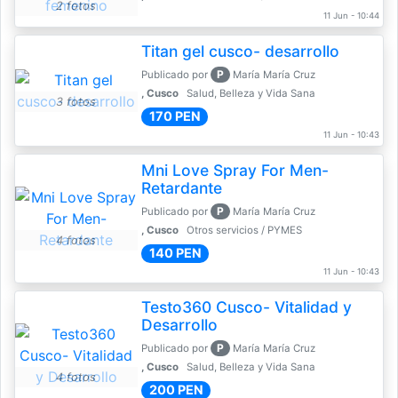
2 fotos
11 Jun - 10:44
Titan gel cusco- desarrollo
P
Publicado por
María María Cruz
, Cusco
Salud, Belleza y Vida Sana
3 fotos
170 PEN
11 Jun - 10:43
Mni Love Spray For Men-
Retardante
P
Publicado por
María María Cruz
, Cusco
Otros servicios / PYMES
4 fotos
140 PEN
11 Jun - 10:43
Testo360 Cusco- Vitalidad y
Desarrollo
P
Publicado por
María María Cruz
, Cusco
Salud, Belleza y Vida Sana
4 fotos
200 PEN