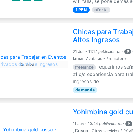
wifi falla, se pone demasia
1 PEN
oferta
Chicas para Traba
Altos Ingresos
21 Jun - 11:17
publicado por
P
Lima
Azafatas - Promotores
2 fotos
requerimos seño
freelance
a1 c/s experiencia para tr
ingresos de ...
demanda
Yohimbina gold cu
11 Jun - 10:44
publicado por
P
, Cusco
Otros servicios / PYM