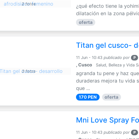
2 fotos
¿qué efecto tiene la yohim
dilatación en la zona pélvi
oferta
Titan gel cusco- d
11 Jun - 10:43
publicado por
P
, Cusco
Salud, Belleza y Vida 
3 fotos
agranda tu pene y haz que
duraderas mejora tu vida s
que ...
170 PEN
oferta
Mni Love Spray F
11 Jun - 10:43
publicado por
P