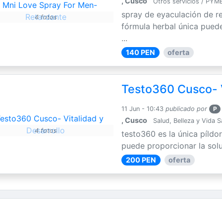
, Cusco
Otros servicios / PYM
spray de eyaculación de r
4 fotos
fórmula herbal única puede
...
140 PEN
oferta
Testo360 Cusco- V
11 Jun - 10:43
publicado por
P
, Cusco
Salud, Belleza y Vida 
4 fotos
testo360 es la única píldo
puede proporcionar la solu
200 PEN
oferta