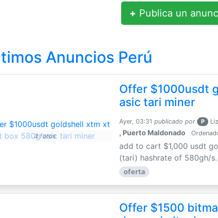
+
Publica un anunc
ltimos Anuncios Perú
Offer $1000usdt g
asic tari miner
Ayer, 03:31
publicado por
P
Li
, Puerto Maldonado
Ordenador
3 fotos
add to cart $1,000 usdt go
(tari) hashrate of 580gh/s
oferta
Offer $1500 bitmai