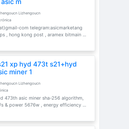
 asic m
zhengoucn Lizhengoucn
trónica
t)gmail-com telegram:asicmarketang
 ups , hong kong post , aramex bitmain ...
s21 xp hyd 473t s21+hyd
sic miner 1
zhengoucn Lizhengoucn
ónica
yd 473th asic miner sha-256 algorithm,
/s & power 5676w , energy efficiency ...