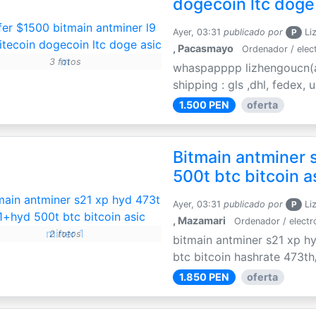
dogecoin ltc doge
Ayer, 03:31
publicado por
P
Li
, Pacasmayo
Ordenador / elec
3 fotos
whaspapppp lizhengoucn(a
shipping : gls ,dhl, fedex,
1.500 PEN
oferta
Bitmain antminer 
500t btc bitcoin a
Ayer, 03:31
publicado por
P
Li
, Mazamari
Ordenador / electr
2 fotos
bitmain antminer s21 xp h
btc bitcoin hashrate 473th
1.850 PEN
oferta