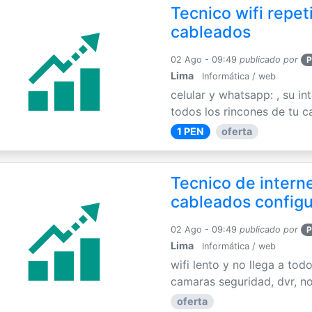
Tecnico wifi repet
cableados
02 Ago - 09:49
publicado por
P
Lima
Informática / web
celular y whatsapp: , su int
todos los rincones de tu c
1 PEN
oferta
Tecnico de interne
cableados config
02 Ago - 09:49
publicado por
P
Lima
Informática / web
wifi lento y no llega a tod
camaras seguridad, dvr, no
oferta