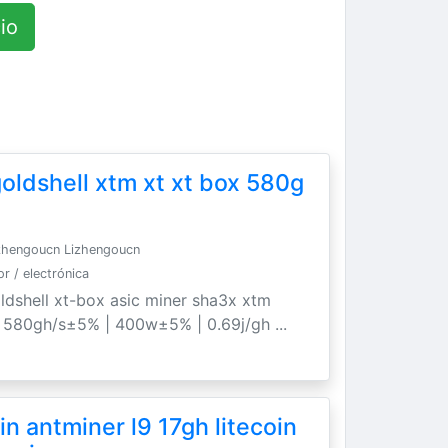
io
oldshell xtm xt xt box 580g
zhengoucn Lizhengoucn
 / electrónica
ldshell xt-box asic miner sha3x xtm
. 580gh/s±5% | 400w±5% | 0.69j/gh ...
n antminer l9 17gh litecoin