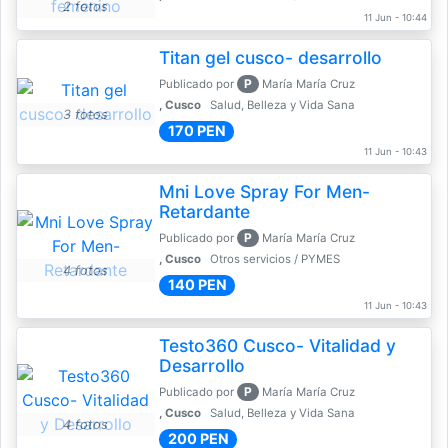
2 fotos
11 Jun - 10:44
Titan gel cusco- desarrollo
P
Publicado por
María María Cruz
, Cusco
Salud, Belleza y Vida Sana
3 fotos
170 PEN
11 Jun - 10:43
Mni Love Spray For Men-
Retardante
P
Publicado por
María María Cruz
, Cusco
Otros servicios / PYMES
4 fotos
140 PEN
11 Jun - 10:43
Testo360 Cusco- Vitalidad y
Desarrollo
P
Publicado por
María María Cruz
, Cusco
Salud, Belleza y Vida Sana
4 fotos
200 PEN