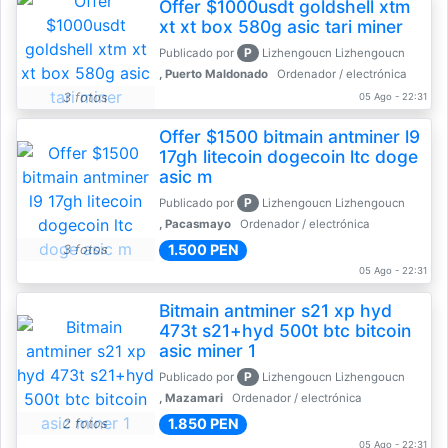
Offer $1000usdt goldshell xtm
xt xt box 580g asic tari miner
P
Publicado por
Lizhengoucn Lizhengoucn
, Puerto Maldonado
Ordenador / electrónica
3 fotos
05 Ago - 22:31
Offer $1500 bitmain antminer l9
17gh litecoin dogecoin ltc doge
asic m
P
Publicado por
Lizhengoucn Lizhengoucn
, Pacasmayo
Ordenador / electrónica
1.500 PEN
3 fotos
05 Ago - 22:31
Bitmain antminer s21 xp hyd
473t s21+hyd 500t btc bitcoin
asic miner 1
P
Publicado por
Lizhengoucn Lizhengoucn
, Mazamari
Ordenador / electrónica
1.850 PEN
2 fotos
05 Ago - 22:31