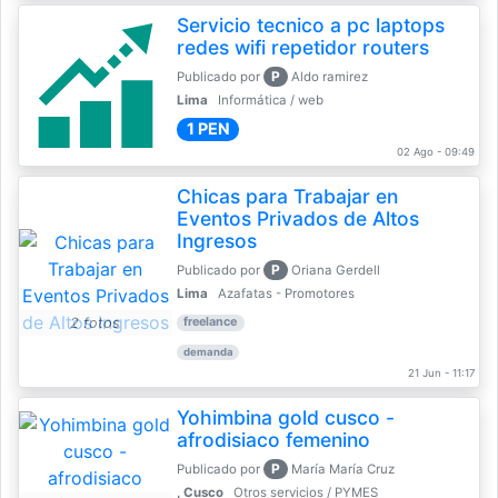
Servicio tecnico a pc laptops
redes wifi repetidor routers
P
Publicado por
Aldo ramirez
Lima
Informática / web
1 PEN
02 Ago - 09:49
Chicas para Trabajar en
Eventos Privados de Altos
Ingresos
P
Publicado por
Oriana Gerdell
Lima
Azafatas - Promotores
2 fotos
freelance
demanda
21 Jun - 11:17
Yohimbina gold cusco -
afrodisiaco femenino
P
Publicado por
María María Cruz
, Cusco
Otros servicios / PYMES