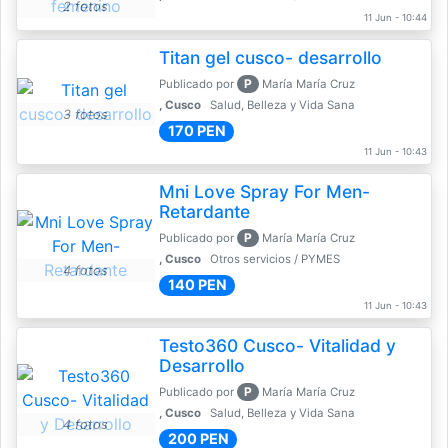
2 fotos
11 Jun - 10:44
Titan gel cusco- desarrollo
P
Publicado por
María María Cruz
, Cusco
Salud, Belleza y Vida Sana
3 fotos
170 PEN
11 Jun - 10:43
Mni Love Spray For Men-
Retardante
P
Publicado por
María María Cruz
, Cusco
Otros servicios / PYMES
4 fotos
140 PEN
11 Jun - 10:43
Testo360 Cusco- Vitalidad y
Desarrollo
P
Publicado por
María María Cruz
, Cusco
Salud, Belleza y Vida Sana
4 fotos
200 PEN