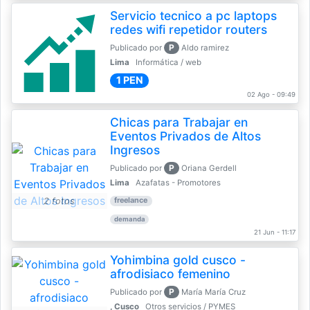
Servicio tecnico a pc laptops
redes wifi repetidor routers
P
Publicado por
Aldo ramirez
Lima
Informática / web
1 PEN
02 Ago - 09:49
Chicas para Trabajar en
Eventos Privados de Altos
Ingresos
P
Publicado por
Oriana Gerdell
Lima
Azafatas - Promotores
2 fotos
freelance
demanda
21 Jun - 11:17
Yohimbina gold cusco -
afrodisiaco femenino
P
Publicado por
María María Cruz
, Cusco
Otros servicios / PYMES