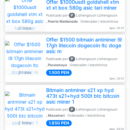
Offer $1000usdt goldshell xtm
xt xt box 580g asic tari miner
P
Publicado por
Lizhengoucn Lizhengoucn
, Puerto Maldonado
Ordenador / electrónica
3 fotos
Ayer, 03:31
Offer $1500 bitmain antminer l9
17gh litecoin dogecoin ltc doge
asic m
P
Publicado por
Lizhengoucn Lizhengoucn
, Pacasmayo
Ordenador / electrónica
1.500 PEN
3 fotos
Ayer, 03:31
Bitmain antminer s21 xp hyd
473t s21+hyd 500t btc bitcoin
asic miner 1
P
Publicado por
Lizhengoucn Lizhengoucn
, Mazamari
Ordenador / electrónica
1.850 PEN
2 fotos
Ayer, 03:31