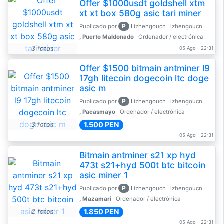
Offer $1000usdt goldshell xtm
xt xt box 580g asic tari miner
P
Publicado por
Lizhengoucn Lizhengoucn
, Puerto Maldonado
Ordenador / electrónica
3 fotos
05 Ago - 22:31
Offer $1500 bitmain antminer l9
17gh litecoin dogecoin ltc doge
asic m
P
Publicado por
Lizhengoucn Lizhengoucn
, Pacasmayo
Ordenador / electrónica
1.500 PEN
3 fotos
05 Ago - 22:31
Bitmain antminer s21 xp hyd
473t s21+hyd 500t btc bitcoin
asic miner 1
P
Publicado por
Lizhengoucn Lizhengoucn
, Mazamari
Ordenador / electrónica
1.850 PEN
2 fotos
05 Ago - 22:31