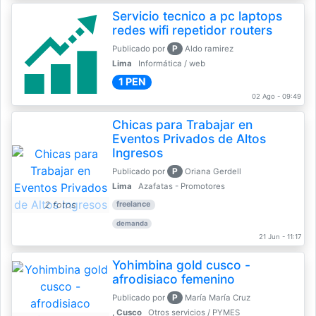
Servicio tecnico a pc laptops
redes wifi repetidor routers
P
Publicado por
Aldo ramirez
Lima
Informática / web
1 PEN
02 Ago - 09:49
Chicas para Trabajar en
Eventos Privados de Altos
Ingresos
P
Publicado por
Oriana Gerdell
Lima
Azafatas - Promotores
2 fotos
freelance
demanda
21 Jun - 11:17
Yohimbina gold cusco -
afrodisiaco femenino
P
Publicado por
María María Cruz
, Cusco
Otros servicios / PYMES