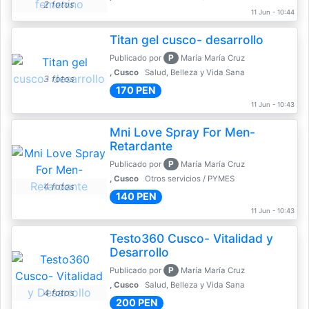
2 fotos
11 Jun - 10:44
Titan gel cusco- desarrollo
P
Publicado por
María María Cruz
, Cusco
Salud, Belleza y Vida Sana
3 fotos
170 PEN
11 Jun - 10:43
Mni Love Spray For Men-
Retardante
P
Publicado por
María María Cruz
, Cusco
Otros servicios / PYMES
4 fotos
140 PEN
11 Jun - 10:43
Testo360 Cusco- Vitalidad y
Desarrollo
P
Publicado por
María María Cruz
, Cusco
Salud, Belleza y Vida Sana
4 fotos
200 PEN