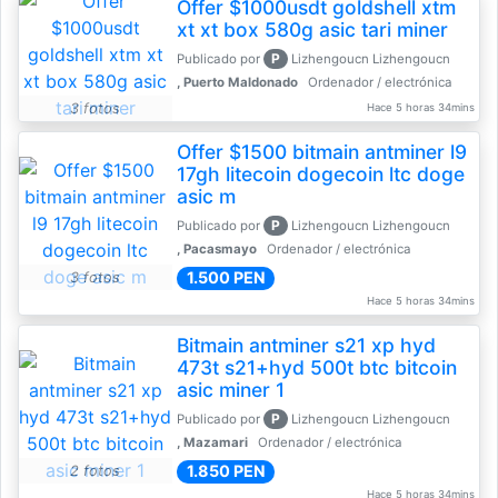
Offer $1000usdt goldshell xtm
xt xt box 580g asic tari miner
P
Publicado por
Lizhengoucn Lizhengoucn
, Puerto Maldonado
Ordenador / electrónica
3 fotos
Hace 5 horas 34mins
Offer $1500 bitmain antminer l9
17gh litecoin dogecoin ltc doge
asic m
P
Publicado por
Lizhengoucn Lizhengoucn
, Pacasmayo
Ordenador / electrónica
1.500 PEN
3 fotos
Hace 5 horas 34mins
Bitmain antminer s21 xp hyd
473t s21+hyd 500t btc bitcoin
asic miner 1
P
Publicado por
Lizhengoucn Lizhengoucn
, Mazamari
Ordenador / electrónica
1.850 PEN
2 fotos
Hace 5 horas 34mins