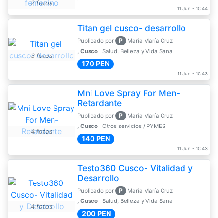
2 fotos
11 Jun - 10:44
Titan gel cusco- desarrollo
P
Publicado por
María María Cruz
, Cusco
Salud, Belleza y Vida Sana
3 fotos
170 PEN
11 Jun - 10:43
Mni Love Spray For Men-
Retardante
P
Publicado por
María María Cruz
, Cusco
Otros servicios / PYMES
4 fotos
140 PEN
11 Jun - 10:43
Testo360 Cusco- Vitalidad y
Desarrollo
P
Publicado por
María María Cruz
, Cusco
Salud, Belleza y Vida Sana
4 fotos
200 PEN