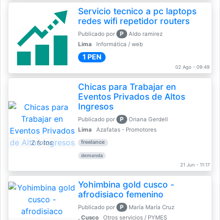
Servicio tecnico a pc laptops
redes wifi repetidor routers
P
Publicado por
Aldo ramirez
Lima
Informática / web
1 PEN
02 Ago - 09:49
Chicas para Trabajar en
Eventos Privados de Altos
Ingresos
P
Publicado por
Oriana Gerdell
Lima
Azafatas - Promotores
2 fotos
freelance
demanda
21 Jun - 11:17
Yohimbina gold cusco -
afrodisiaco femenino
P
Publicado por
María María Cruz
, Cusco
Otros servicios / PYMES