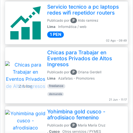
Servicio tecnico a pc laptops
redes wifi repetidor routers
P
Publicado por
Aldo ramirez
Lima
Informática / web
1 PEN
02 Ago - 09:49
Chicas para Trabajar en
Eventos Privados de Altos
Ingresos
P
Publicado por
Oriana Gerdell
Lima
Azafatas - Promotores
2 fotos
freelance
demanda
21 Jun - 11:17
Yohimbina gold cusco -
afrodisiaco femenino
P
Publicado por
María María Cruz
, Cusco
Otros servicios / PYMES