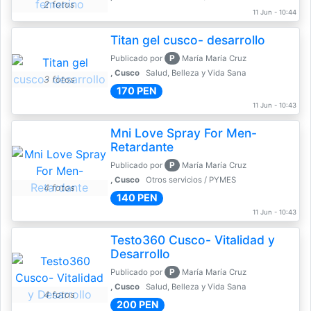
2 fotos
11 Jun - 10:44
Titan gel cusco- desarrollo
P
Publicado por
María María Cruz
, Cusco
Salud, Belleza y Vida Sana
3 fotos
170 PEN
11 Jun - 10:43
Mni Love Spray For Men-
Retardante
P
Publicado por
María María Cruz
, Cusco
Otros servicios / PYMES
4 fotos
140 PEN
11 Jun - 10:43
Testo360 Cusco- Vitalidad y
Desarrollo
P
Publicado por
María María Cruz
, Cusco
Salud, Belleza y Vida Sana
4 fotos
200 PEN