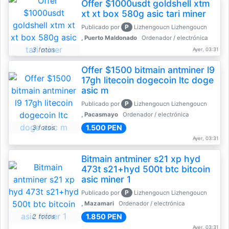
Offer $1000usdt goldshell xtm
xt xt box 580g asic tari miner
P
Publicado por
Lizhengoucn Lizhengoucn
, Puerto Maldonado
Ordenador / electrónica
3 fotos
Ayer, 03:31
Offer $1500 bitmain antminer l9
17gh litecoin dogecoin ltc doge
asic m
P
Publicado por
Lizhengoucn Lizhengoucn
, Pacasmayo
Ordenador / electrónica
1.500 PEN
3 fotos
Ayer, 03:31
Bitmain antminer s21 xp hyd
473t s21+hyd 500t btc bitcoin
asic miner 1
P
Publicado por
Lizhengoucn Lizhengoucn
, Mazamari
Ordenador / electrónica
1.850 PEN
2 fotos
Ayer, 03:31