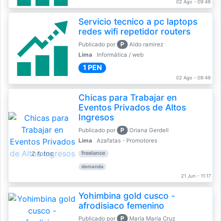
02 Ago - 09:49
Servicio tecnico a pc laptops
redes wifi repetidor routers
P
Publicado por
Aldo ramirez
Lima
Informática / web
1 PEN
02 Ago - 09:49
Chicas para Trabajar en
Eventos Privados de Altos
Ingresos
P
Publicado por
Oriana Gerdell
Lima
Azafatas - Promotores
2 fotos
freelance
demanda
21 Jun - 11:17
Yohimbina gold cusco -
afrodisiaco femenino
P
Publicado por
María María Cruz