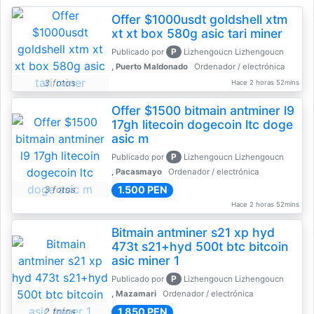
Offer $1000usdt goldshell xtm
xt xt box 580g asic tari miner
P
Publicado por
Lizhengoucn Lizhengoucn
, Puerto Maldonado
Ordenador / electrónica
3 fotos
Hace 2 horas 52mins
Offer $1500 bitmain antminer l9
17gh litecoin dogecoin ltc doge
asic m
P
Publicado por
Lizhengoucn Lizhengoucn
, Pacasmayo
Ordenador / electrónica
1.500 PEN
3 fotos
Hace 2 horas 52mins
Bitmain antminer s21 xp hyd
473t s21+hyd 500t btc bitcoin
asic miner 1
P
Publicado por
Lizhengoucn Lizhengoucn
, Mazamari
Ordenador / electrónica
1.850 PEN
2 fotos