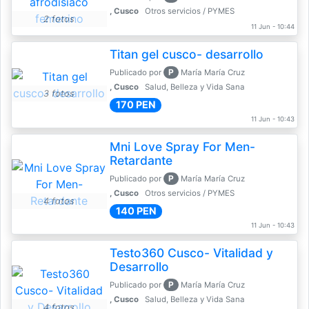
, Cusco
Otros servicios / PYMES
2 fotos
11 Jun - 10:44
Titan gel cusco- desarrollo
P
Publicado por
María María Cruz
, Cusco
Salud, Belleza y Vida Sana
3 fotos
170 PEN
11 Jun - 10:43
Mni Love Spray For Men-
Retardante
P
Publicado por
María María Cruz
, Cusco
Otros servicios / PYMES
4 fotos
140 PEN
11 Jun - 10:43
Testo360 Cusco- Vitalidad y
Desarrollo
P
Publicado por
María María Cruz
, Cusco
Salud, Belleza y Vida Sana
4 fotos