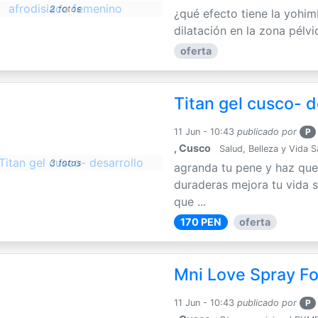
2 fotos
¿qué efecto tiene la yohim
dilatación en la zona pélvi
oferta
Titan gel cusco- d
11 Jun - 10:43
publicado por
P
, Cusco
Salud, Belleza y Vida 
3 fotos
agranda tu pene y haz que
duraderas mejora tu vida s
que ...
170 PEN
oferta
Mni Love Spray F
11 Jun - 10:43
publicado por
P