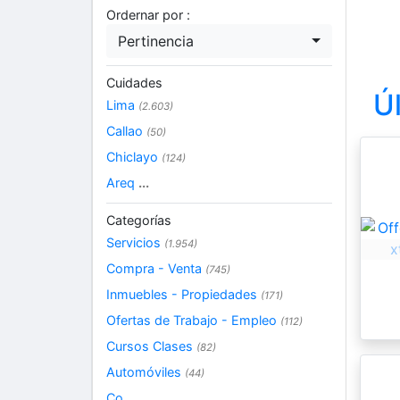
Ordernar por :
Pertinencia
Cuidades
Ú
Lima
(2.603)
Callao
(50)
Chiclayo
(124)
Areq
...
Categorías
Servicios
(1.954)
Compra - Venta
(745)
Inmuebles - Propiedades
(171)
Ofertas de Trabajo - Empleo
(112)
Cursos Clases
(82)
Automóviles
(44)
Co
...