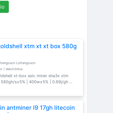
io
oldshell xtm xt xt box 580g
zhengoucn Lizhengoucn
 / electrónica
ldshell xt-box asic miner sha3x xtm
. 580gh/s±5% | 400w±5% | 0.69j/gh ...
n antminer l9 17gh litecoin