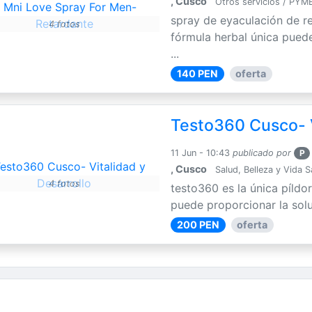
, Cusco
Otros servicios / PYM
spray de eyaculación de r
4 fotos
fórmula herbal única puede
...
140 PEN
oferta
Testo360 Cusco- V
11 Jun - 10:43
publicado por
P
, Cusco
Salud, Belleza y Vida 
4 fotos
testo360 es la única píldo
puede proporcionar la solu
200 PEN
oferta