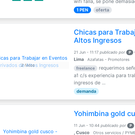
wifi falla, se pone demasia
1 PEN
oferta
Chicas para Traba
Altos Ingresos
21 Jun - 11:17
publicado por
P
Lima
Azafatas - Promotores
2 fotos
requerimos seño
freelance
a1 c/s experiencia para tr
ingresos de ...
demanda
Yohimbina gold cu
11 Jun - 10:44
publicado por
P
, Cusco
Otros servicios / PYM