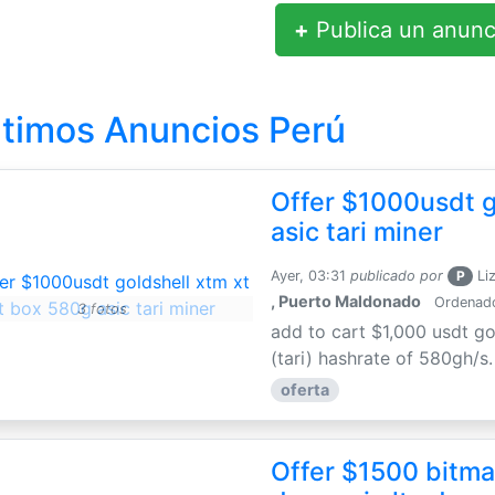
+
Publica un anunc
ltimos Anuncios Perú
Offer $1000usdt g
asic tari miner
Ayer, 03:31
publicado por
P
Li
, Puerto Maldonado
Ordenador
3 fotos
add to cart $1,000 usdt go
(tari) hashrate of 580gh/s
oferta
Offer $1500 bitmai