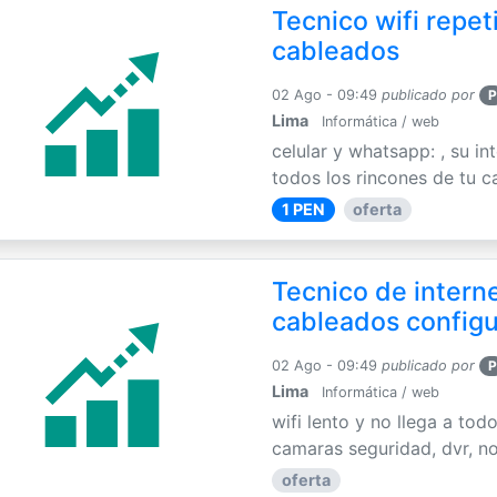
Tecnico wifi repet
cableados
02 Ago - 09:49
publicado por
P
Lima
Informática / web
celular y whatsapp: , su int
todos los rincones de tu c
1 PEN
oferta
Tecnico de interne
cableados config
02 Ago - 09:49
publicado por
P
Lima
Informática / web
wifi lento y no llega a tod
camaras seguridad, dvr, no
oferta