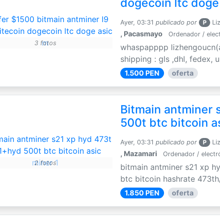
dogecoin ltc doge
Ayer, 03:31
publicado por
P
Li
, Pacasmayo
Ordenador / elec
3 fotos
whaspapppp lizhengoucn(a
shipping : gls ,dhl, fedex,
1.500 PEN
oferta
Bitmain antminer 
500t btc bitcoin a
Ayer, 03:31
publicado por
P
Li
, Mazamari
Ordenador / electr
2 fotos
bitmain antminer s21 xp h
btc bitcoin hashrate 473th
1.850 PEN
oferta