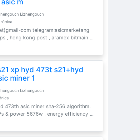
 asic m
zhengoucn Lizhengoucn
trónica
t)gmail-com telegram:asicmarketang
 ups , hong kong post , aramex bitmain ...
s21 xp hyd 473t s21+hyd
sic miner 1
zhengoucn Lizhengoucn
ónica
yd 473th asic miner sha-256 algorithm,
/s & power 5676w , energy efficiency ...