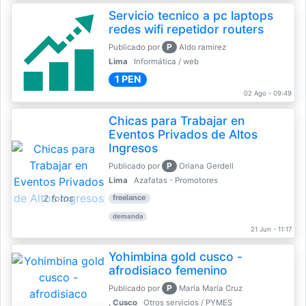
Servicio tecnico a pc laptops
redes wifi repetidor routers
P
Publicado por
Aldo ramirez
Lima
Informática / web
1 PEN
02 Ago - 09:49
Chicas para Trabajar en
Eventos Privados de Altos
Ingresos
P
Publicado por
Oriana Gerdell
Lima
Azafatas - Promotores
2 fotos
freelance
demanda
21 Jun - 11:17
Yohimbina gold cusco -
afrodisiaco femenino
P
Publicado por
María María Cruz
, Cusco
Otros servicios / PYMES