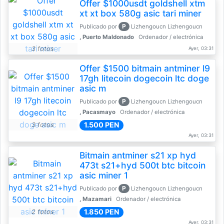
Offer $1000usdt goldshell xtm
xt xt box 580g asic tari miner
P
Publicado por
Lizhengoucn Lizhengoucn
, Puerto Maldonado
Ordenador / electrónica
3 fotos
Ayer, 03:31
Offer $1500 bitmain antminer l9
17gh litecoin dogecoin ltc doge
asic m
P
Publicado por
Lizhengoucn Lizhengoucn
, Pacasmayo
Ordenador / electrónica
1.500 PEN
3 fotos
Ayer, 03:31
Bitmain antminer s21 xp hyd
473t s21+hyd 500t btc bitcoin
asic miner 1
P
Publicado por
Lizhengoucn Lizhengoucn
, Mazamari
Ordenador / electrónica
1.850 PEN
2 fotos
Ayer, 03:31