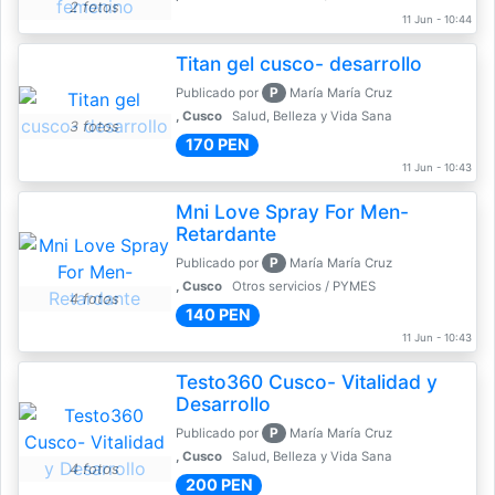
2 fotos
11 Jun - 10:44
Titan gel cusco- desarrollo
P
Publicado por
María María Cruz
, Cusco
Salud, Belleza y Vida Sana
3 fotos
170 PEN
11 Jun - 10:43
Mni Love Spray For Men-
Retardante
P
Publicado por
María María Cruz
, Cusco
Otros servicios / PYMES
4 fotos
140 PEN
11 Jun - 10:43
Testo360 Cusco- Vitalidad y
Desarrollo
P
Publicado por
María María Cruz
, Cusco
Salud, Belleza y Vida Sana
4 fotos
200 PEN