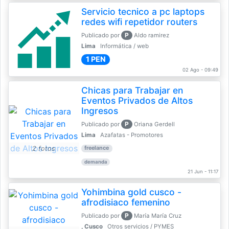
Servicio tecnico a pc laptops
redes wifi repetidor routers
P
Publicado por
Aldo ramirez
Lima
Informática / web
1 PEN
02 Ago - 09:49
Chicas para Trabajar en
Eventos Privados de Altos
Ingresos
P
Publicado por
Oriana Gerdell
Lima
Azafatas - Promotores
2 fotos
freelance
demanda
21 Jun - 11:17
Yohimbina gold cusco -
afrodisiaco femenino
P
Publicado por
María María Cruz
, Cusco
Otros servicios / PYMES