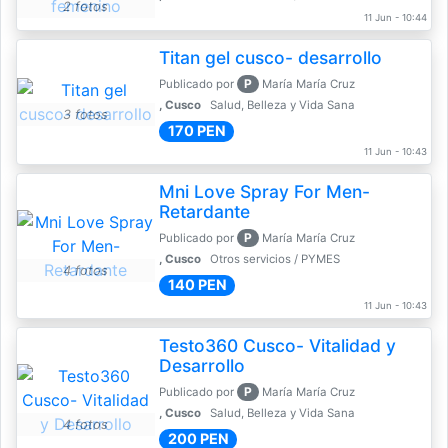
2 fotos
11 Jun - 10:44
Titan gel cusco- desarrollo
P
Publicado por
María María Cruz
, Cusco
Salud, Belleza y Vida Sana
3 fotos
170 PEN
11 Jun - 10:43
Mni Love Spray For Men-
Retardante
P
Publicado por
María María Cruz
, Cusco
Otros servicios / PYMES
4 fotos
140 PEN
11 Jun - 10:43
Testo360 Cusco- Vitalidad y
Desarrollo
P
Publicado por
María María Cruz
, Cusco
Salud, Belleza y Vida Sana
4 fotos
200 PEN