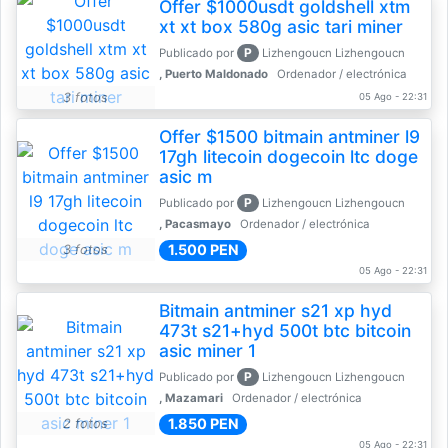
Offer $1000usdt goldshell xtm
xt xt box 580g asic tari miner
P
Publicado por
Lizhengoucn Lizhengoucn
, Puerto Maldonado
Ordenador / electrónica
3 fotos
05 Ago - 22:31
Offer $1500 bitmain antminer l9
17gh litecoin dogecoin ltc doge
asic m
P
Publicado por
Lizhengoucn Lizhengoucn
, Pacasmayo
Ordenador / electrónica
1.500 PEN
3 fotos
05 Ago - 22:31
Bitmain antminer s21 xp hyd
473t s21+hyd 500t btc bitcoin
asic miner 1
P
Publicado por
Lizhengoucn Lizhengoucn
, Mazamari
Ordenador / electrónica
1.850 PEN
2 fotos
05 Ago - 22:31