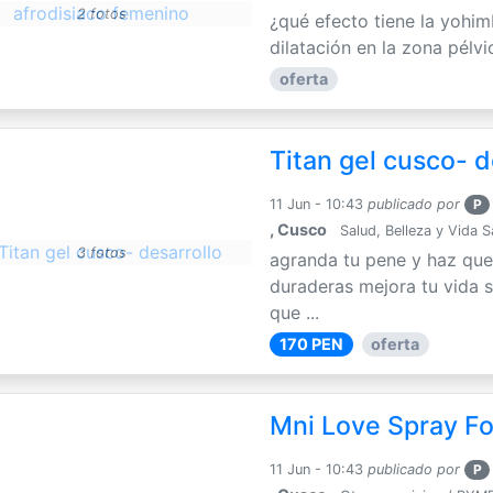
2 fotos
¿qué efecto tiene la yohim
dilatación en la zona pélvi
oferta
Titan gel cusco- d
11 Jun - 10:43
publicado por
P
, Cusco
Salud, Belleza y Vida 
3 fotos
agranda tu pene y haz que
duraderas mejora tu vida s
que ...
170 PEN
oferta
Mni Love Spray F
11 Jun - 10:43
publicado por
P