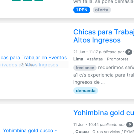
wifi falla, se pone demasia
1 PEN
oferta
Chicas para Traba
Altos Ingresos
21 Jun - 11:17
publicado por
P
Lima
Azafatas - Promotores
2 fotos
requerimos seño
freelance
a1 c/s experiencia para tr
ingresos de ...
demanda
Yohimbina gold cu
11 Jun - 10:44
publicado por
P
, Cusco
Otros servicios / PYM