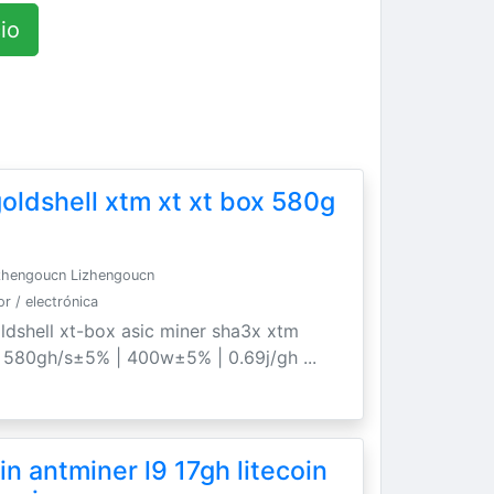
io
oldshell xtm xt xt box 580g
zhengoucn Lizhengoucn
 / electrónica
ldshell xt-box asic miner sha3x xtm
. 580gh/s±5% | 400w±5% | 0.69j/gh ...
n antminer l9 17gh litecoin