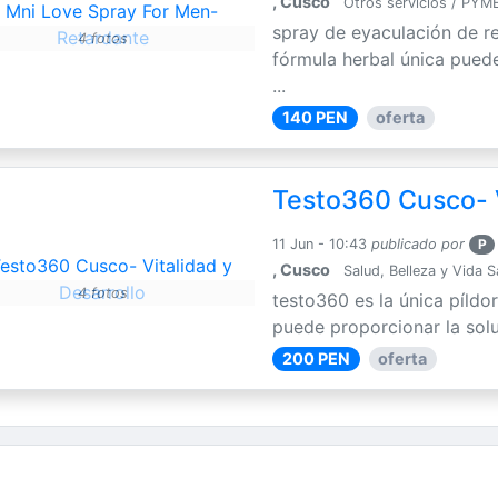
, Cusco
Otros servicios / PYM
spray de eyaculación de r
4 fotos
fórmula herbal única puede
...
140 PEN
oferta
Testo360 Cusco- V
11 Jun - 10:43
publicado por
P
, Cusco
Salud, Belleza y Vida 
4 fotos
testo360 es la única píldo
puede proporcionar la solu
200 PEN
oferta