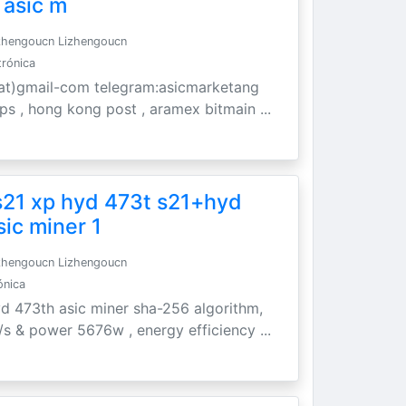
 asic m
zhengoucn Lizhengoucn
trónica
t)gmail-com telegram:asicmarketang
 ups , hong kong post , aramex bitmain ...
s21 xp hyd 473t s21+hyd
sic miner 1
zhengoucn Lizhengoucn
ónica
yd 473th asic miner sha-256 algorithm,
/s & power 5676w , energy efficiency ...