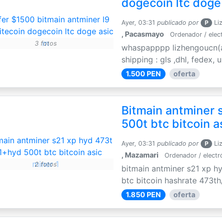
dogecoin ltc doge
Ayer, 03:31
publicado por
P
Li
, Pacasmayo
Ordenador / elec
3 fotos
whaspapppp lizhengoucn(a
shipping : gls ,dhl, fedex,
1.500 PEN
oferta
Bitmain antminer 
500t btc bitcoin a
Ayer, 03:31
publicado por
P
Li
, Mazamari
Ordenador / electr
2 fotos
bitmain antminer s21 xp h
btc bitcoin hashrate 473th
1.850 PEN
oferta