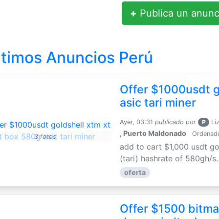
+
Publica un anunc
ltimos Anuncios Perú
Offer $1000usdt g
asic tari miner
Ayer, 03:31
publicado por
P
Li
, Puerto Maldonado
Ordenador
3 fotos
add to cart $1,000 usdt go
(tari) hashrate of 580gh/s
oferta
Offer $1500 bitmai