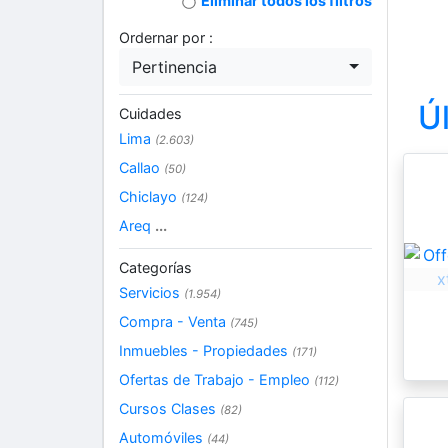
Eliminar todos los filtros
Ordernar por :
Pertinencia
Ú
Cuidades
Lima
(2.603)
Callao
(50)
Chiclayo
(124)
Areq
...
Categorías
Servicios
(1.954)
Compra - Venta
(745)
Inmuebles - Propiedades
(171)
Ofertas de Trabajo - Empleo
(112)
Cursos Clases
(82)
Automóviles
(44)