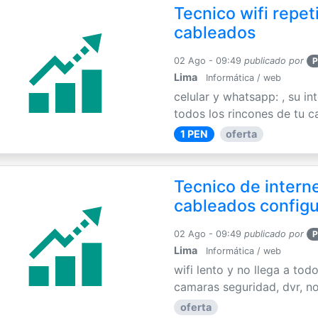
Tecnico wifi repet
cableados
02 Ago - 09:49
publicado por
P
Lima
Informática / web
celular y whatsapp: , su int
todos los rincones de tu c
1 PEN
oferta
Tecnico de interne
cableados config
02 Ago - 09:49
publicado por
P
Lima
Informática / web
wifi lento y no llega a tod
camaras seguridad, dvr, no
oferta