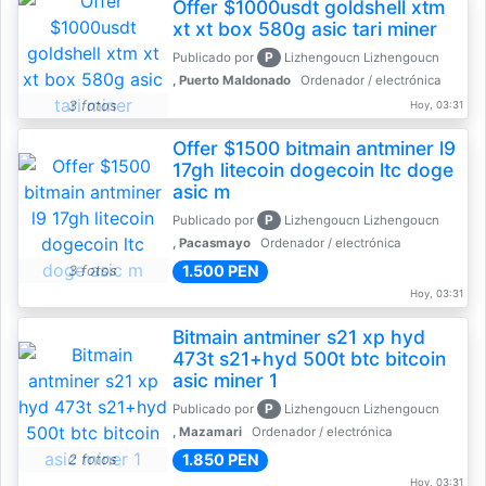
Offer $1000usdt goldshell xtm
xt xt box 580g asic tari miner
P
Publicado por
Lizhengoucn Lizhengoucn
, Puerto Maldonado
Ordenador / electrónica
3 fotos
Hoy, 03:31
Offer $1500 bitmain antminer l9
17gh litecoin dogecoin ltc doge
asic m
P
Publicado por
Lizhengoucn Lizhengoucn
, Pacasmayo
Ordenador / electrónica
1.500 PEN
3 fotos
Hoy, 03:31
Bitmain antminer s21 xp hyd
473t s21+hyd 500t btc bitcoin
asic miner 1
P
Publicado por
Lizhengoucn Lizhengoucn
, Mazamari
Ordenador / electrónica
1.850 PEN
2 fotos
Hoy, 03:31