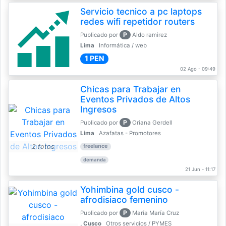
Servicio tecnico a pc laptops
redes wifi repetidor routers
P
Publicado por
Aldo ramirez
Lima
Informática / web
1 PEN
02 Ago - 09:49
Chicas para Trabajar en
Eventos Privados de Altos
Ingresos
P
Publicado por
Oriana Gerdell
Lima
Azafatas - Promotores
2 fotos
freelance
demanda
21 Jun - 11:17
Yohimbina gold cusco -
afrodisiaco femenino
P
Publicado por
María María Cruz
, Cusco
Otros servicios / PYMES