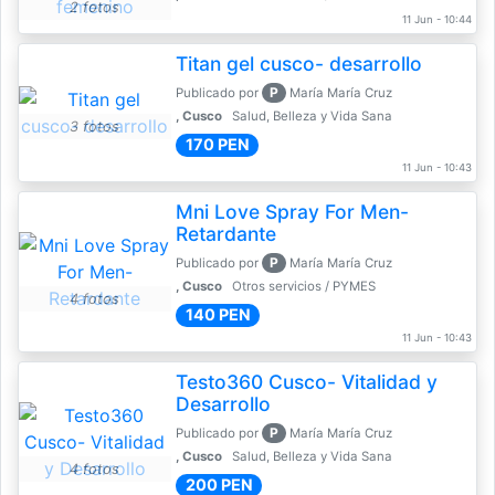
2 fotos
11 Jun - 10:44
Titan gel cusco- desarrollo
P
Publicado por
María María Cruz
, Cusco
Salud, Belleza y Vida Sana
3 fotos
170 PEN
11 Jun - 10:43
Mni Love Spray For Men-
Retardante
P
Publicado por
María María Cruz
, Cusco
Otros servicios / PYMES
4 fotos
140 PEN
11 Jun - 10:43
Testo360 Cusco- Vitalidad y
Desarrollo
P
Publicado por
María María Cruz
, Cusco
Salud, Belleza y Vida Sana
4 fotos
200 PEN