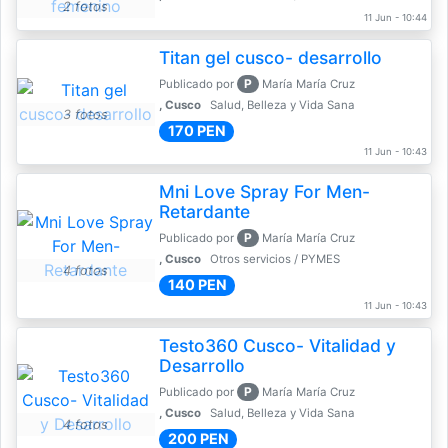
2 fotos
11 Jun - 10:44
Titan gel cusco- desarrollo
P
Publicado por
María María Cruz
, Cusco
Salud, Belleza y Vida Sana
3 fotos
170 PEN
11 Jun - 10:43
Mni Love Spray For Men-
Retardante
P
Publicado por
María María Cruz
, Cusco
Otros servicios / PYMES
4 fotos
140 PEN
11 Jun - 10:43
Testo360 Cusco- Vitalidad y
Desarrollo
P
Publicado por
María María Cruz
, Cusco
Salud, Belleza y Vida Sana
4 fotos
200 PEN