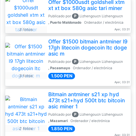
Offer $1000usdt goldshell xtm
xt xt box 580g asic tari miner
P
Publicado por
Lizhengoucn Lizhengoucn
, Puerto Maldonado
Ordenador / electrónica
3 fotos
Ayer, 03:31
Offer $1500 bitmain antminer l9
17gh litecoin dogecoin ltc doge
asic m
P
Publicado por
Lizhengoucn Lizhengoucn
, Pacasmayo
Ordenador / electrónica
1.500 PEN
3 fotos
Ayer, 03:31
Bitmain antminer s21 xp hyd
473t s21+hyd 500t btc bitcoin
asic miner 1
P
Publicado por
Lizhengoucn Lizhengoucn
, Mazamari
Ordenador / electrónica
1.850 PEN
2 fotos
Ayer, 03:31