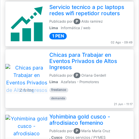
Servicio tecnico a pc laptops
redes wifi repetidor routers
P
Publicado por
Aldo ramirez
Lima
Informática / web
1 PEN
02 Ago - 09:49
Chicas para Trabajar en
Eventos Privados de Altos
Ingresos
P
Publicado por
Oriana Gerdell
Lima
Azafatas - Promotores
2 fotos
freelance
demanda
21 Jun - 11:17
Yohimbina gold cusco -
afrodisiaco femenino
P
Publicado por
María María Cruz
, Cusco
Otros servicios / PYMES