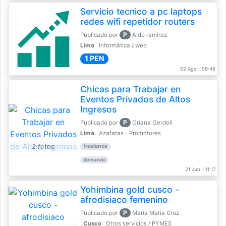
Servicio tecnico a pc laptops
redes wifi repetidor routers
P
Publicado por
Aldo ramirez
Lima
Informática / web
1 PEN
02 Ago - 09:49
Chicas para Trabajar en
Eventos Privados de Altos
Ingresos
P
Publicado por
Oriana Gerdell
Lima
Azafatas - Promotores
2 fotos
freelance
demanda
21 Jun - 11:17
Yohimbina gold cusco -
afrodisiaco femenino
P
Publicado por
María María Cruz
, Cusco
Otros servicios / PYMES