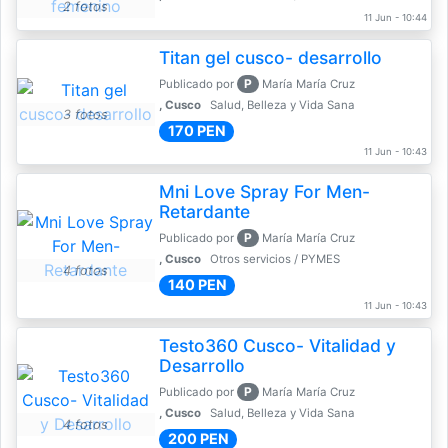
2 fotos
11 Jun - 10:44
Titan gel cusco- desarrollo
P
Publicado por
María María Cruz
, Cusco
Salud, Belleza y Vida Sana
3 fotos
170 PEN
11 Jun - 10:43
Mni Love Spray For Men-
Retardante
P
Publicado por
María María Cruz
, Cusco
Otros servicios / PYMES
4 fotos
140 PEN
11 Jun - 10:43
Testo360 Cusco- Vitalidad y
Desarrollo
P
Publicado por
María María Cruz
, Cusco
Salud, Belleza y Vida Sana
4 fotos
200 PEN