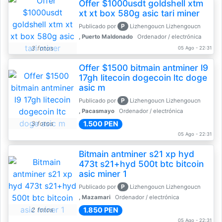
Offer $1000usdt goldshell xtm
xt xt box 580g asic tari miner
P
Publicado por
Lizhengoucn Lizhengoucn
, Puerto Maldonado
Ordenador / electrónica
3 fotos
05 Ago - 22:31
Offer $1500 bitmain antminer l9
17gh litecoin dogecoin ltc doge
asic m
P
Publicado por
Lizhengoucn Lizhengoucn
, Pacasmayo
Ordenador / electrónica
1.500 PEN
3 fotos
05 Ago - 22:31
Bitmain antminer s21 xp hyd
473t s21+hyd 500t btc bitcoin
asic miner 1
P
Publicado por
Lizhengoucn Lizhengoucn
, Mazamari
Ordenador / electrónica
1.850 PEN
2 fotos
05 Ago - 22:31