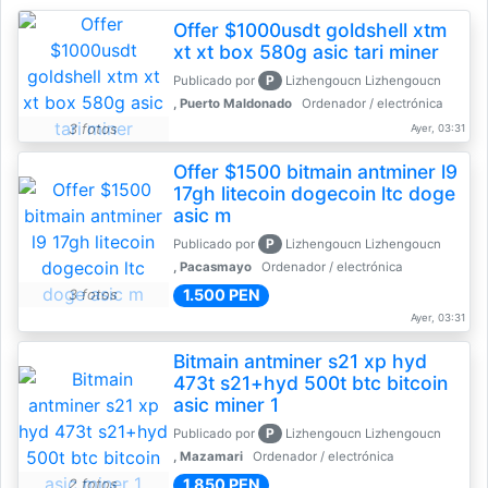
Offer $1000usdt goldshell xtm
xt xt box 580g asic tari miner
P
Publicado por
Lizhengoucn Lizhengoucn
, Puerto Maldonado
Ordenador / electrónica
3 fotos
Ayer, 03:31
Offer $1500 bitmain antminer l9
17gh litecoin dogecoin ltc doge
asic m
P
Publicado por
Lizhengoucn Lizhengoucn
, Pacasmayo
Ordenador / electrónica
1.500 PEN
3 fotos
Ayer, 03:31
Bitmain antminer s21 xp hyd
473t s21+hyd 500t btc bitcoin
asic miner 1
P
Publicado por
Lizhengoucn Lizhengoucn
, Mazamari
Ordenador / electrónica
1.850 PEN
2 fotos