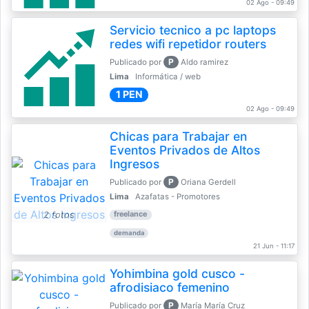
02 Ago - 09:49
Servicio tecnico a pc laptops
redes wifi repetidor routers
P
Publicado por
Aldo ramirez
Lima
Informática / web
1 PEN
02 Ago - 09:49
Chicas para Trabajar en
Eventos Privados de Altos
Ingresos
P
Publicado por
Oriana Gerdell
Lima
Azafatas - Promotores
2 fotos
freelance
demanda
21 Jun - 11:17
Yohimbina gold cusco -
afrodisiaco femenino
P
Publicado por
María María Cruz