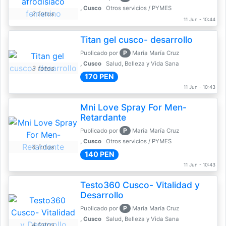
, Cusco
Otros servicios / PYMES
2 fotos
11 Jun - 10:44
Titan gel cusco- desarrollo
P
Publicado por
María María Cruz
, Cusco
Salud, Belleza y Vida Sana
3 fotos
170 PEN
11 Jun - 10:43
Mni Love Spray For Men-
Retardante
P
Publicado por
María María Cruz
, Cusco
Otros servicios / PYMES
4 fotos
140 PEN
11 Jun - 10:43
Testo360 Cusco- Vitalidad y
Desarrollo
P
Publicado por
María María Cruz
, Cusco
Salud, Belleza y Vida Sana
4 fotos