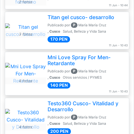
2 fotos
11 Jun - 10:44
Titan gel cusco- desarrollo
P
Publicado por
María María Cruz
, Cusco
Salud, Belleza y Vida Sana
3 fotos
170 PEN
11 Jun - 10:43
Mni Love Spray For Men-
Retardante
P
Publicado por
María María Cruz
, Cusco
Otros servicios / PYMES
4 fotos
140 PEN
11 Jun - 10:43
Testo360 Cusco- Vitalidad y
Desarrollo
P
Publicado por
María María Cruz
, Cusco
Salud, Belleza y Vida Sana
4 fotos
200 PEN