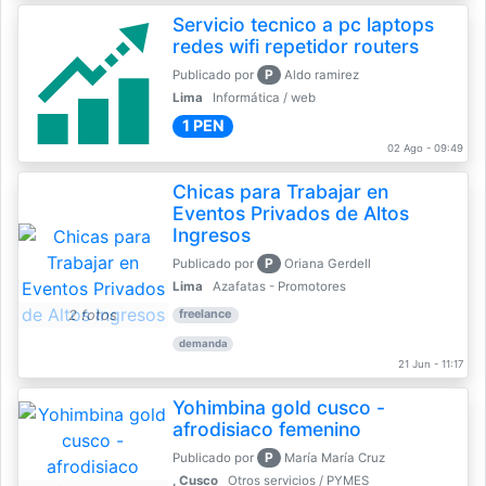
Servicio tecnico a pc laptops
redes wifi repetidor routers
P
Publicado por
Aldo ramirez
Lima
Informática / web
1 PEN
02 Ago - 09:49
Chicas para Trabajar en
Eventos Privados de Altos
Ingresos
P
Publicado por
Oriana Gerdell
Lima
Azafatas - Promotores
2 fotos
freelance
demanda
21 Jun - 11:17
Yohimbina gold cusco -
afrodisiaco femenino
P
Publicado por
María María Cruz
, Cusco
Otros servicios / PYMES