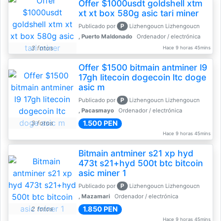
Offer $1000usdt goldshell xtm
xt xt box 580g asic tari miner
P
Publicado por
Lizhengoucn Lizhengoucn
, Puerto Maldonado
Ordenador / electrónica
3 fotos
Hace 9 horas 45mins
Offer $1500 bitmain antminer l9
17gh litecoin dogecoin ltc doge
asic m
P
Publicado por
Lizhengoucn Lizhengoucn
, Pacasmayo
Ordenador / electrónica
1.500 PEN
3 fotos
Hace 9 horas 45mins
Bitmain antminer s21 xp hyd
473t s21+hyd 500t btc bitcoin
asic miner 1
P
Publicado por
Lizhengoucn Lizhengoucn
, Mazamari
Ordenador / electrónica
1.850 PEN
2 fotos
Hace 9 horas 45mins