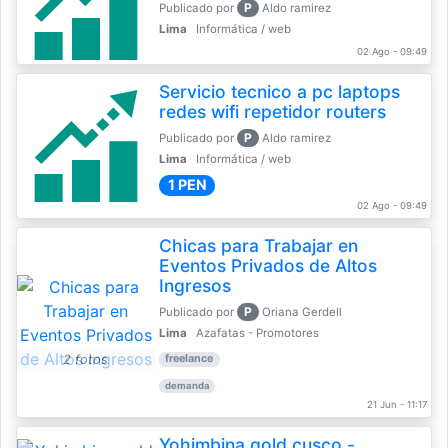
P
Publicado por
Aldo ramirez
Lima
Informática / web
02 Ago - 09:49
Servicio tecnico a pc laptops
redes wifi repetidor routers
P
Publicado por
Aldo ramirez
Lima
Informática / web
1 PEN
02 Ago - 09:49
Chicas para Trabajar en
Eventos Privados de Altos
Ingresos
P
Publicado por
Oriana Gerdell
Lima
Azafatas - Promotores
2 fotos
freelance
demanda
21 Jun - 11:17
Yohimbina gold cusco -