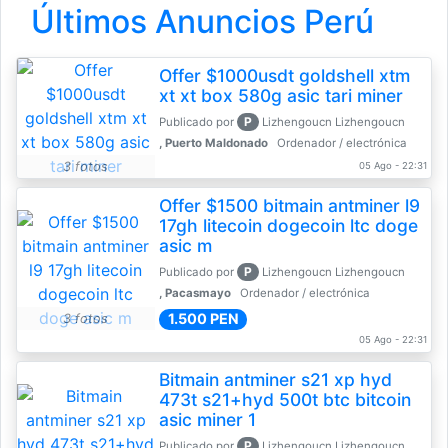
Últimos Anuncios Perú
Offer $1000usdt goldshell xtm
xt xt box 580g asic tari miner
P
Publicado por
Lizhengoucn Lizhengoucn
, Puerto Maldonado
Ordenador / electrónica
3 fotos
05 Ago - 22:31
Offer $1500 bitmain antminer l9
17gh litecoin dogecoin ltc doge
asic m
P
Publicado por
Lizhengoucn Lizhengoucn
, Pacasmayo
Ordenador / electrónica
1.500 PEN
3 fotos
05 Ago - 22:31
Bitmain antminer s21 xp hyd
473t s21+hyd 500t btc bitcoin
asic miner 1
P
Publicado por
Lizhengoucn Lizhengoucn