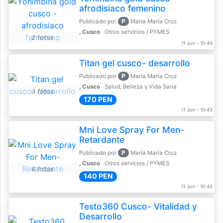
afrodisiaco femenino
P
Publicado por
María María Cruz
, Cusco
Otros servicios / PYMES
2 fotos
11 Jun - 10:44
Titan gel cusco- desarrollo
P
Publicado por
María María Cruz
, Cusco
Salud, Belleza y Vida Sana
3 fotos
170 PEN
11 Jun - 10:43
Mni Love Spray For Men-
Retardante
P
Publicado por
María María Cruz
, Cusco
Otros servicios / PYMES
4 fotos
140 PEN
11 Jun - 10:43
Testo360 Cusco- Vitalidad y
Desarrollo