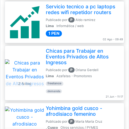
Servicio tecnico a pc laptops
redes wifi repetidor routers
P
Publicado por
Aldo ramirez
Lima
Informática / web
1 PEN
02 Ago - 09:49
Chicas para Trabajar en
Eventos Privados de Altos
Ingresos
P
Publicado por
Oriana Gerdell
Lima
Azafatas - Promotores
2 fotos
freelance
demanda
21 Jun - 11:17
Yohimbina gold cusco -
afrodisiaco femenino
P
Publicado por
María María Cruz
, Cusco
Otros servicios / PYMES