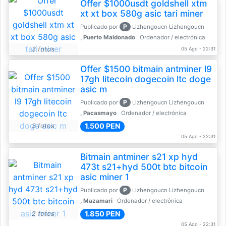
Offer $1000usdt goldshell xtm
xt xt box 580g asic tari miner
P
Publicado por
Lizhengoucn Lizhengoucn
, Puerto Maldonado
Ordenador / electrónica
3 fotos
05 Ago - 22:31
Offer $1500 bitmain antminer l9
17gh litecoin dogecoin ltc doge
asic m
P
Publicado por
Lizhengoucn Lizhengoucn
, Pacasmayo
Ordenador / electrónica
1.500 PEN
3 fotos
05 Ago - 22:31
Bitmain antminer s21 xp hyd
473t s21+hyd 500t btc bitcoin
asic miner 1
P
Publicado por
Lizhengoucn Lizhengoucn
, Mazamari
Ordenador / electrónica
1.850 PEN
2 fotos
05 Ago - 22:31