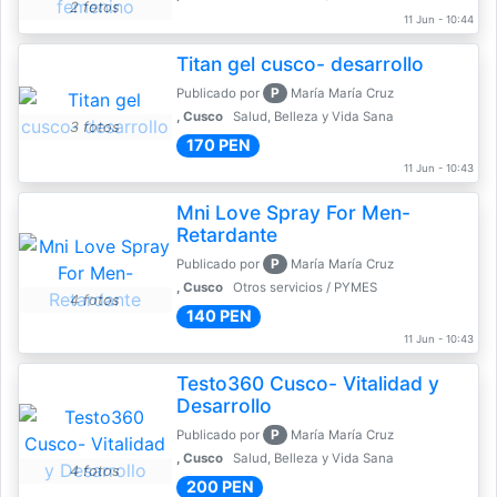
2 fotos
11 Jun - 10:44
Titan gel cusco- desarrollo
P
Publicado por
María María Cruz
, Cusco
Salud, Belleza y Vida Sana
3 fotos
170 PEN
11 Jun - 10:43
Mni Love Spray For Men-
Retardante
P
Publicado por
María María Cruz
, Cusco
Otros servicios / PYMES
4 fotos
140 PEN
11 Jun - 10:43
Testo360 Cusco- Vitalidad y
Desarrollo
P
Publicado por
María María Cruz
, Cusco
Salud, Belleza y Vida Sana
4 fotos
200 PEN