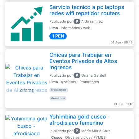
Servicio tecnico a pc laptops
redes wifi repetidor routers
P
Publicado por
Aldo ramirez
Lima
Informática / web
1 PEN
02 Ago - 09:49
Chicas para Trabajar en
Eventos Privados de Altos
Ingresos
P
Publicado por
Oriana Gerdell
Lima
Azafatas - Promotores
2 fotos
freelance
demanda
21 Jun - 11:17
Yohimbina gold cusco -
afrodisiaco femenino
P
Publicado por
María María Cruz
, Cusco
Otros servicios / PYMES