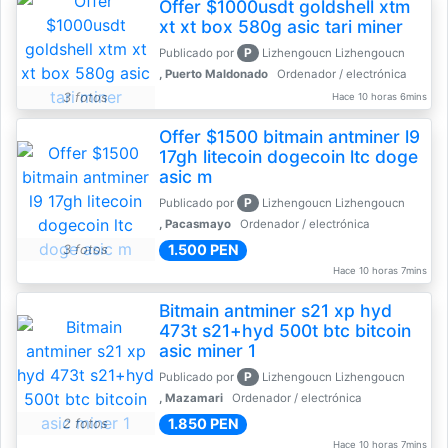
Offer $1000usdt goldshell xtm
xt xt box 580g asic tari miner
P
Publicado por
Lizhengoucn Lizhengoucn
, Puerto Maldonado
Ordenador / electrónica
3 fotos
Hace 10 horas 6mins
Offer $1500 bitmain antminer l9
17gh litecoin dogecoin ltc doge
asic m
P
Publicado por
Lizhengoucn Lizhengoucn
, Pacasmayo
Ordenador / electrónica
1.500 PEN
3 fotos
Hace 10 horas 7mins
Bitmain antminer s21 xp hyd
473t s21+hyd 500t btc bitcoin
asic miner 1
P
Publicado por
Lizhengoucn Lizhengoucn
, Mazamari
Ordenador / electrónica
1.850 PEN
2 fotos
Hace 10 horas 7mins