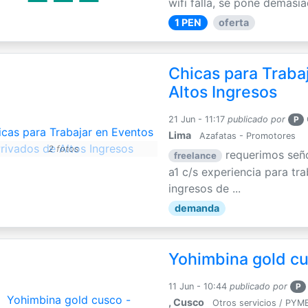
wifi falla, se pone demasia
1 PEN
oferta
Chicas para Traba
Altos Ingresos
21 Jun - 11:17
publicado por
P
Lima
Azafatas - Promotores
2 fotos
requerimos seño
freelance
a1 c/s experiencia para tr
ingresos de ...
demanda
Yohimbina gold cu
11 Jun - 10:44
publicado por
P
, Cusco
Otros servicios / PYM