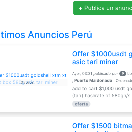
+
Publica un anunc
ltimos Anuncios Perú
Offer $1000usdt g
asic tari miner
Ayer, 03:31
publicado por
P
Li
, Puerto Maldonado
Ordenador
3 fotos
add to cart $1,000 usdt go
(tari) hashrate of 580gh/s
oferta
Offer $1500 bitmai