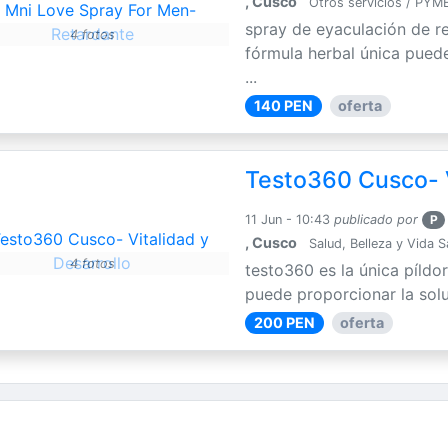
, Cusco
Otros servicios / PYM
spray de eyaculación de r
4 fotos
fórmula herbal única puede
...
140 PEN
oferta
Testo360 Cusco- V
11 Jun - 10:43
publicado por
P
, Cusco
Salud, Belleza y Vida 
4 fotos
testo360 es la única píldo
puede proporcionar la solu
200 PEN
oferta