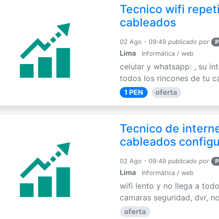
Tecnico wifi repet
cableados
02 Ago - 09:49
publicado por
P
Lima
Informática / web
celular y whatsapp: , su int
todos los rincones de tu c
1 PEN
oferta
Tecnico de interne
cableados config
02 Ago - 09:49
publicado por
P
Lima
Informática / web
wifi lento y no llega a tod
camaras seguridad, dvr, no
oferta