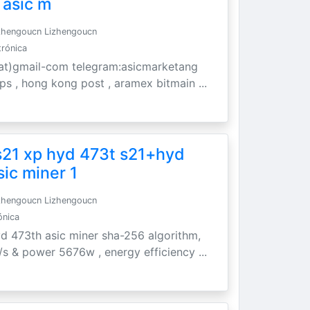
 asic m
zhengoucn Lizhengoucn
trónica
t)gmail-com telegram:asicmarketang
 ups , hong kong post , aramex bitmain ...
s21 xp hyd 473t s21+hyd
sic miner 1
zhengoucn Lizhengoucn
ónica
yd 473th asic miner sha-256 algorithm,
/s & power 5676w , energy efficiency ...