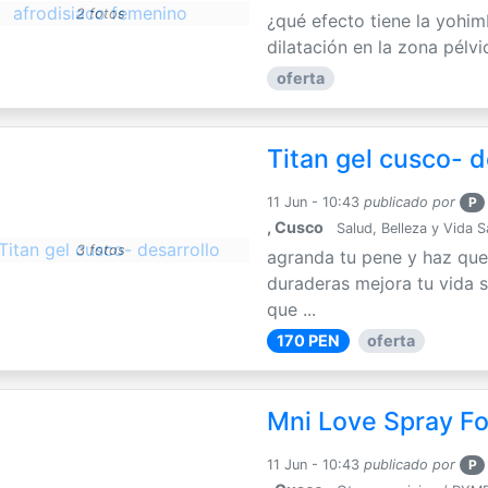
2 fotos
¿qué efecto tiene la yohim
dilatación en la zona pélvi
oferta
Titan gel cusco- d
11 Jun - 10:43
publicado por
P
, Cusco
Salud, Belleza y Vida 
3 fotos
agranda tu pene y haz que
duraderas mejora tu vida s
que ...
170 PEN
oferta
Mni Love Spray F
11 Jun - 10:43
publicado por
P