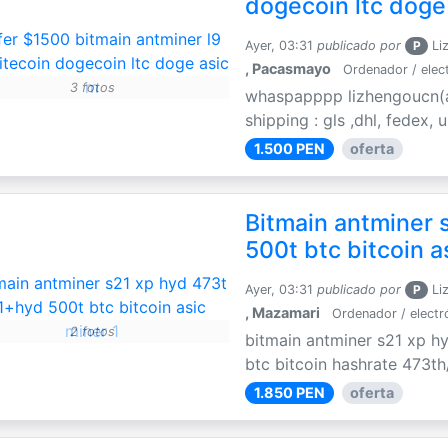
dogecoin ltc doge
Ayer, 03:31
publicado por
P
Li
, Pacasmayo
Ordenador / elec
3 fotos
whaspapppp lizhengoucn(a
shipping : gls ,dhl, fedex,
1.500 PEN
oferta
Bitmain antminer 
500t btc bitcoin a
Ayer, 03:31
publicado por
P
Li
, Mazamari
Ordenador / electr
2 fotos
bitmain antminer s21 xp h
btc bitcoin hashrate 473th
1.850 PEN
oferta