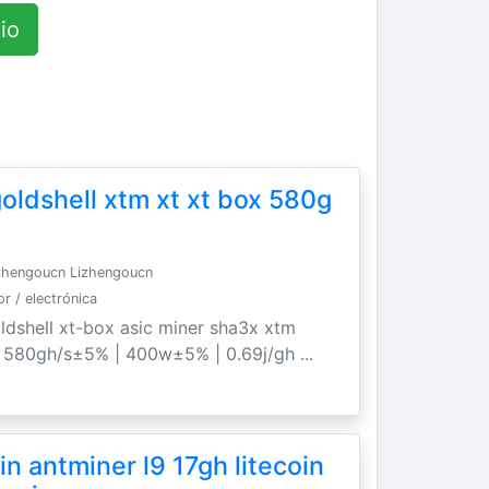
io
oldshell xtm xt xt box 580g
zhengoucn Lizhengoucn
 / electrónica
ldshell xt-box asic miner sha3x xtm
. 580gh/s±5% | 400w±5% | 0.69j/gh ...
n antminer l9 17gh litecoin