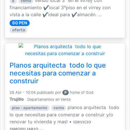
vendo local 3° en el virrey con
8
venta
financiamiento ✔local 3°piso en el virrey con
vista a la calle ✔ideal para ✔almacén. ...
60 PEN
oferta
Planos arquitecta ️️ todo lo que
necesitas para comenzar a
construir
28 Abr - 10:04
publicado por
P
home of God
Trujillo
Departamentos en Venta
planos arquitecta ️️ todo
piso - apartamento
venta
lo que necesitas para comenzar a construir y/o
renovar tu vivienda y mas! ▪️ ꜱᴇʀᴠɪᴄɪᴏ
ɪɴᴍᴏʙɪʟɪᴀʀɪᴏ ...