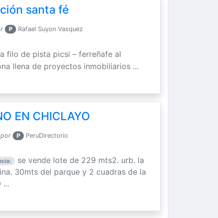
ción santa fé
r
P
Rafael Suyon Vasquez
 filo de pista picsi – ferreñafe al
a llena de proyectos inmobiliarios ...
NO EN CHICLAYO
 por
P
PeruDirectorio
se vende lote de 229 mts2. urb. la
cia:
ina. 30mts del parque y 2 cuadras de la
...