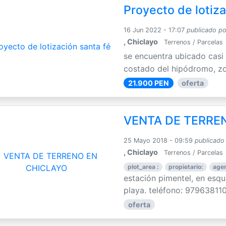
Proyecto de lotiza
16 Jun 2022 - 17:07
publicado po
, Chiclayo
Terrenos / Parcelas
se encuentra ubicado casi a
costado del hipódromo, zon
21.900 PEN
oferta
VENTA DE TERRE
25 Mayo 2018 - 09:59
publicado
, Chiclayo
Terrenos / Parcelas
plot_area :
propietario:
agen
estación pimentel, en esqu
playa. teléfono: 979638110 
oferta