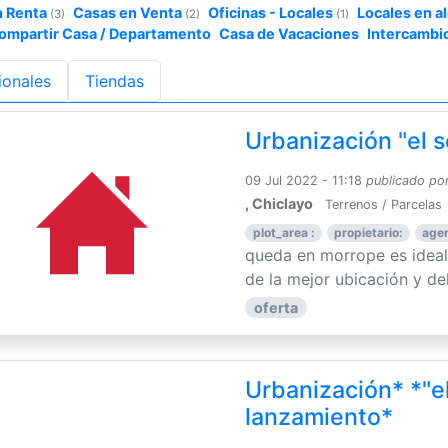
n Renta
Casas en Venta
Oficinas - Locales
Locales en al
(3)
(2)
(1)
ompartir Casa / Departamento
Casa de Vacaciones
Intercambi
ionales
Tiendas
Urbanización "el 
09 Jul 2022 - 11:18
publicado po
, Chiclayo
Terrenos / Parcelas
plot_area :
propietario:
agen
queda en morrope es ideal 
de la mejor ubicación y del 
oferta
Urbanización* *"el
lanzamiento*