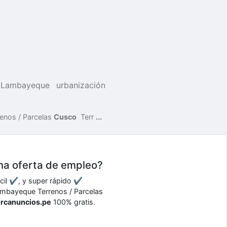
 Lambayeque
urbanización
renos / Parcelas
Cusco
Terr
...
una oferta de empleo?
ácil ✔, y super rápido ✔
 Lambayeque Terrenos / Parcelas
ercanuncios.pe
100% gratis.