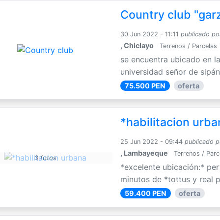
Country club "gar
30 Jun 2022 - 11:11
publicado po
, Chiclayo
Terrenos / Parcelas
se encuentra ubicado en la
universidad señor de sipán
75.500 PEN
oferta
*habilitacion urban
25 Jun 2022 - 09:44
publicado p
, Lambayeque
Terrenos / Parc
3 fotos
*excelente ubicación:* pert
minutos de *tottus y real p
59.400 PEN
oferta