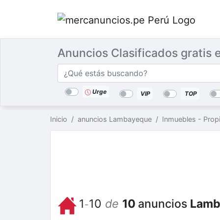
Anuncios Clasificados gratis
Categorías
Buscar
lugar
Urge
VIP
TOP
Inicio
anuncios Lambayeque
Inmuebles - Prop
1
10
de
10
anuncios
Lamb
-